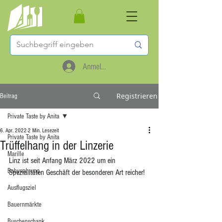
Anmelden
Registrieren
Beitrag
Private Taste by Anita
6. Apr. 2022
2 Min. Lesezeit
Private Taste by Anita
Trüffelhang in der Linzerie
Marille
Linz ist seit Anfang März 2022 um ein 
Babynahrung
Spezialitäten Geschäft der besonderen Art reicher!
Ausflugsziel
Bauernmärkte
Buschenschank