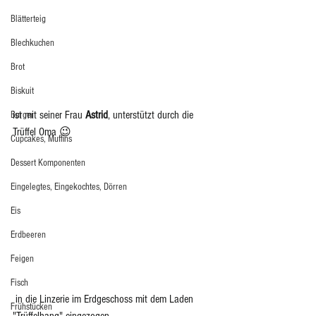
Blätterteig
Blechkuchen
Brot
Biskuit
ist mit seiner Frau 
Astrid
, unterstützt durch die 
Burger
Trüffel Oma 😉
Cupcakes, Muffins
Dessert Komponenten
Eingelegtes, Eingekochtes, Dörren
Eis
Erdbeeren
Feigen
Fisch
 in die Linzerie im Erdgeschoss mit dem Laden 
Frühstücken