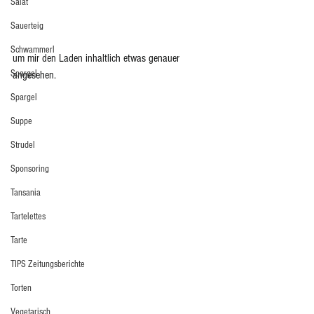
Salat
Sauerteig
Schwammerl
um mir den Laden inhaltlich etwas genauer 
Spargel
angesehen. 
Spargel
Suppe
Strudel
Sponsoring
Tansania
Tartelettes
Tarte
TIPS Zeitungsberichte
Torten
Vegetarisch