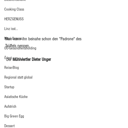
Cooking Class
HERZGENUSS
Linz isst...
Maxi.Genuss
Man kann ihn beinahe schon den "Padrone" des 
Trüffels nennen.
OÖ-Gesundheitsholding
Ö isst...
 Der 
Mühlviertler Dieter Unger
Reise-Blog
Regional statt global
Startup
Asiatische Küche
Aufstrich
Big Green Egg
Dessert