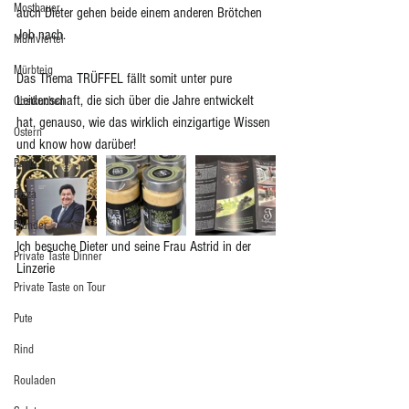
Mostbauer
auch Dieter gehen beide einem anderen Brötchen 
Job nach. 
Mühlviertel
Mürbteig
Das Thema TRÜFFEL fällt somit unter pure 
Leidenschaft, die sich über die Jahre entwickelt 
Obstkuchen
hat, genauso, wie das wirklich einzigartige Wissen 
Ostern
und know how darüber!
Pasta
Pizza
Plunder
Ich besuche Dieter und seine Frau Astrid in der 
Private Taste Dinner
Linzerie
Private Taste on Tour
Pute
Rind
Rouladen