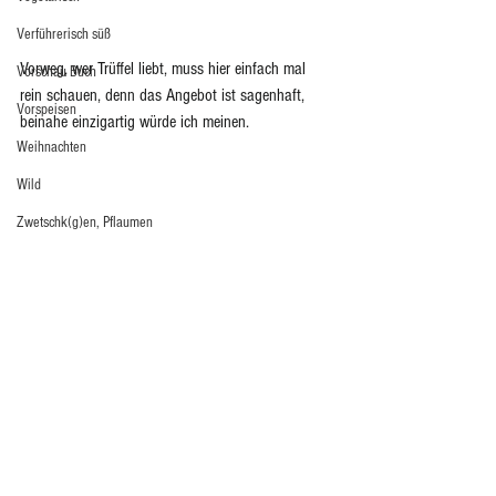
Verführerisch süß
Vorweg, wer Trüffel liebt, muss hier einfach mal 
Vorschau Buch
rein schauen, denn das Angebot ist sagenhaft, 
Vorspeisen
beinahe einzigartig würde ich meinen.
Weihnachten
Wild
Zwetschk(g)en, Pflaumen