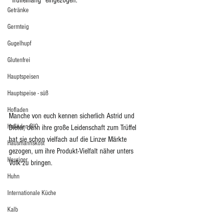
"Trüffelhang" eingezogen.
Getränke
Germteig
Gugelhupf
Glutenfrei
Hauptspeisen
Hauptspeise - süß
Hofladen
Manche von euch kennen sicherlich Astrid und 
Hofläden BIO
Dieter, denn ihre große Leidenschaft zum Trüffel 
hat sie schon vielfach auf die Linzer Märkte 
Hausmannskost
gezogen, um ihre Produkt-Vielfalt näher unters 
Heuriger
Volk zu bringen. 
Huhn
Internationale Küche
Kalb