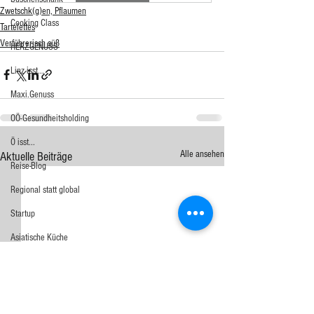
Zwetschk(g)en, Pflaumen
Cooking Class
Tartelettes
Verführerisch süß
HERZGENUSS
Linz isst...
Maxi.Genuss
OÖ-Gesundheitsholding
Ö isst...
Alle ansehen
Aktuelle Beiträge
Reise-Blog
Regional statt global
Startup
Asiatische Küche
Aufstrich
Big Green Egg
Dessert