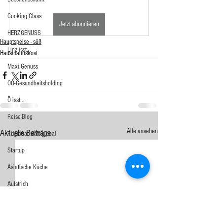
Cooking Class
Jetzt abonnieren
HERZGENUSS
Hauptspeise - süß
Linz isst...
Hausmannskost
Maxi.Genuss
OÖ-Gesundheitsholding
Ö isst...
Reise-Blog
Alle ansehen
Aktuelle Beiträge
Regional statt global
Startup
Asiatische Küche
Aufstrich
Big Green Egg
Dessert