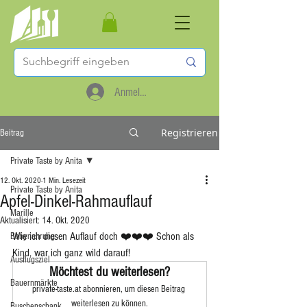
Anmelden
Registrieren
Beitrag
Private Taste by Anita
12. Okt. 2020
1 Min. Lesezeit
Private Taste by Anita
Apfel-Dinkel-Rahmauflauf
Marille
Aktualisiert:
14. Okt. 2020
Wie ich diesen Auflauf doch ❤️❤️❤️ Schon als 
Babynahrung
Kind, war ich ganz wild darauf!
Ausflugsziel
Möchtest du weiterlesen?
Bauernmärkte
private-taste.at abonnieren, um diesen Beitrag 
weiterlesen zu können.
Buschenschank