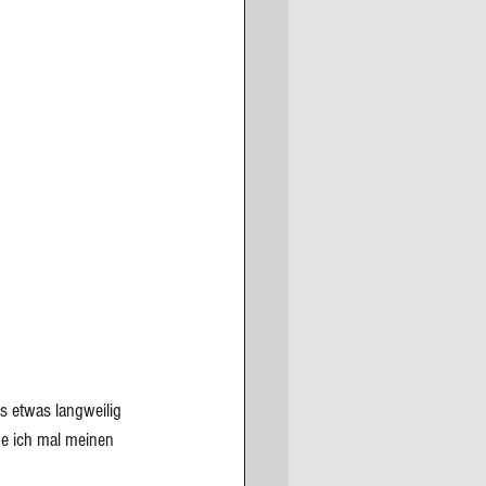
s etwas langweilig 
ue ich mal meinen 