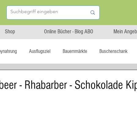
Shop
Online Bücher - Blog ABO
Mein Angeb
bynahrung
Ausflugsziel
Bauernmärkte
Buschenschank
Linz isst...
Maxi.Genuss
OÖ-Gesundheitsholding
beer - Rhabarber - Schokolade Ki
l statt global
Startup
Asiatische Küche
Aufstrich
tterteig
Blechkuchen
Brot
Biskuit
Burger