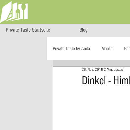
Private Taste Startseite
Blog
Private Taste by Anita
Marille
Ba
28. Nov. 2018
2 Min. Lesezeit
Cooking Class
HERZGENUSS
Dinkel - Him
Ö isst...
Reise-Blog
Regiona
Big Green Egg
Dessert
Blä