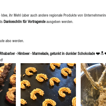
ge Idee, ihr Mehl (aber auch andere regionale Produkte von Unternehmeri
ls 
Dankeschön für Vortragende 
ausgeben werden. 
eute also werden. 
it Rhabarber - Himbeer - Marmelade, getunkt in dunkler Schokolade 
❤️🔝❤️
d! 