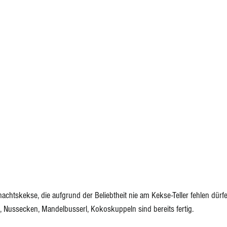
ponenten
Eingelegtes, Eingekochtes, Dörren
Eis
achtskekse, die aufgrund der Beliebtheit nie am Kekse-Teller fehlen dürfen
, 
Nussecken
, 
Mandelbusserl,
Kokoskuppeln
 sind bereits fertig.