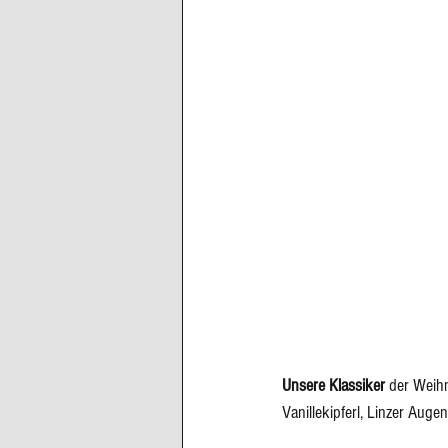
Cupcakes, Muffins
Dessert Kom
Erdbeeren
Feigen
Fisch
Unsere Klassiker
 der Weihn
Vanillekipferl
, 
Linzer Augen