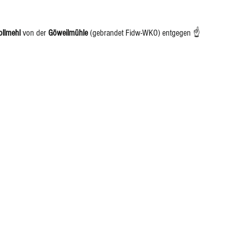
ollmehl
 von der 
Göweilmühle
 (gebrandet 
Fidw-WKO
) entgegen ☝️