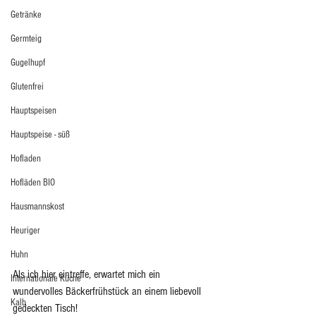
Getränke
Germteig
Gugelhupf
Glutenfrei
Hauptspeisen
Hauptspeise - süß
Hofladen
Hofläden BIO
Hausmannskost
Heuriger
Huhn
Als ich hier eintreffe, erwartet mich ein 
Internationale Küche
wundervolles Bäckerfrühstück an einem liebevoll 
Kalb
gedeckten Tisch!