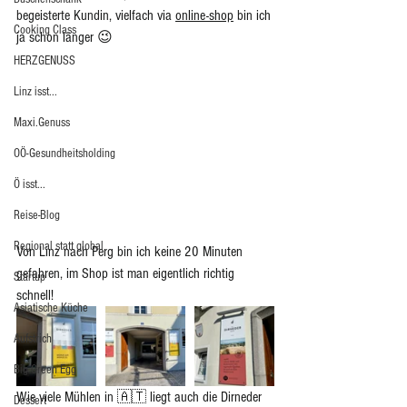
begeisterte Kundin, vielfach via 
online-shop
 bin ich 
Cooking Class
ja schon länger 😉
HERZGENUSS
Linz isst...
Maxi.Genuss
OÖ-Gesundheitsholding
Ö isst...
Reise-Blog
Regional statt global
Von Linz nach Perg bin ich keine 20 Minuten 
gefahren, im Shop ist man eigentlich richtig 
Startup
schnell! 
Asiatische Küche
Aufstrich
Big Green Egg
Wie viele Mühlen in 🇦🇹 liegt auch die Dirneder 
Dessert