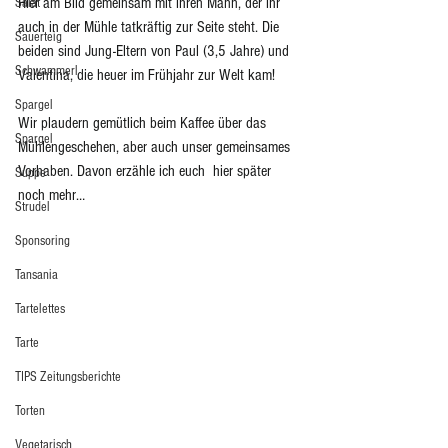
Hier am Bild gemeinsam mit ihren Mann, der ihr 
Salat
auch in der Mühle tatkräftig zur Seite steht. Die 
Sauerteig
beiden sind Jung-Eltern von Paul (3,5 Jahre) und 
Schwammerl
Valentina, die heuer im Frühjahr zur Welt kam!
Spargel
Wir plaudern gemütlich beim Kaffee über das 
Spargel
Mühlengeschehen, aber auch unser gemeinsames 
Vorhaben. Davon erzähle ich euch  hier später 
Suppe
noch mehr…
Strudel
Sponsoring
Tansania
Tartelettes
Tarte
TIPS Zeitungsberichte
Torten
Vegetarisch