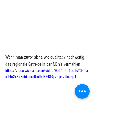
Wenn man zuvor sieht, wie qualitativ hochwertig 
das regionale Getreide in der Mühle vermahlen 
https://video.wixstatic.com/video/9b31e8_6be1c2341a
e14e2c8a3ebbecce9ed5d7/480p/mp4/file.mp4
und von Hand abgefüllt wird
https://video.wixstatic.com/video/9b31e8_f0345a5d88
eb454d871e65404d7054d5/480p/mp4/file.mp4