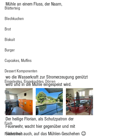
Mühle an einem Fluss, der Naarn, 
Blätterteig
Blechkuchen
Brot
Biskuit
Burger
Cupcakes, Muffins
Dessert Komponenten
wo die Wasserkraft zur Stromerzeugung genützt 
Eingelegtes, Eingekochtes, Dörren
wird und in die Mühle eingespeist wird. 
Eis
Erdbeeren
Feigen
Der heilige Florian, als Schutzpatron der 
Fisch
Feuerwehr, wacht hier gegenüber und mit 
Sicherheit auch, auf das Mühlen-Geschehen 😉  
Frühstücken