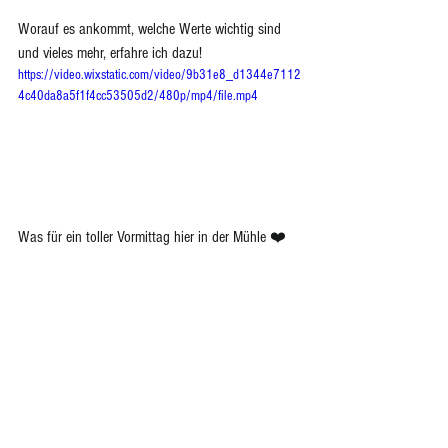
Worauf es ankommt, welche Werte wichtig sind 
und vieles mehr, erfahre ich dazu!   
https://video.wixstatic.com/video/9b31e8_d1344e7112
4c40da8a5f1f4cc53505d2/480p/mp4/file.mp4
Was für ein toller Vormittag hier in der Mühle ❤️