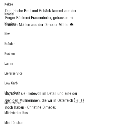
Kekse
Das frische Brot und Gebäck kommt aus der 
Knödel
Perger Bäckerei Frauendorfer, gebacken mit 
Kirschen
feinsten Mehlen aus der Dirneder Mühle ☘️
Kiwi
Kräuter
Kuchen
Lamm
Lieferservice
Low Carb
Marmelade
Ja, so ist sie - liebevoll im Detail und eine der 
wenigen Müllnerinnen, die wir in Österreich 🇦🇹 
Meerestiere
noch haben - Christine Dirneder. 
Mühlviertler Kost
Mini-Törtchen