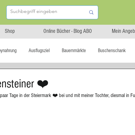
Shop
Online Bücher - Blog ABO
Mein Angeb
bynahrung
Ausflugsziel
Bauernmärkte
Buschenschank
Linz isst...
Maxi.Genuss
OÖ-Gesundheitsholding
nsteiner ❤️
paar Tage in der Steiermark ❤️ bei und mit meiner Tochter, diesmal in Fu
l statt global
Startup
Asiatische Küche
Aufstrich
tterteig
Blechkuchen
Brot
Biskuit
Burger