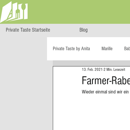
Private Taste Startseite
Blog
Private Taste by Anita
Marille
Ba
13. Feb. 2021
2 Min. Lesezeit
Cooking Class
HERZGENUSS
Farmer-Rabe
Wieder einmal sind wir ein 
Ö isst...
Reise-Blog
Regiona
Big Green Egg
Dessert
Blä