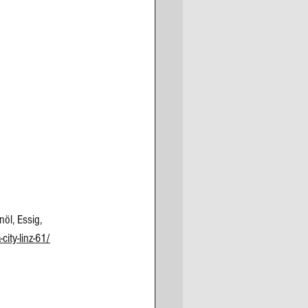
öl, Essig, 
city-linz-61/