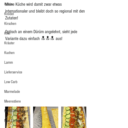
Meine Küche wird damit zwar etwas 
Kekse
internationaler und bleibt doch so regional mit den 
Knödel
Zutaten! 
Kirschen
Optisch an einem Dürüm angelehnt, sieht jede 
Kiwi
Variante dazu einfach 🔝🔝🔝 aus! 
Kräuter
Kuchen
Lamm
Lieferservice
Low Carb
Marmelade
Meerestiere
Mühlviertler Kost
Mini-Törtchen