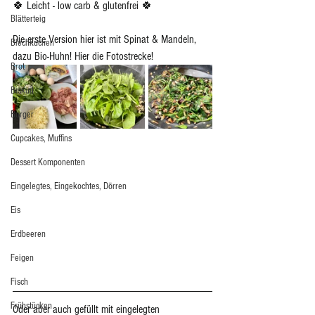
🍀 Leicht - low carb & glutenfrei 🍀
Blätterteig
Die erste Version hier ist mit Spinat & Mandeln, 
Blechkuchen
dazu Bio-Huhn! Hier die Fotostrecke!
Brot
Biskuit
Burger
Cupcakes, Muffins
Dessert Komponenten
Eingelegtes, Eingekochtes, Dörren
Eis
Erdbeeren
Feigen
Fisch
Frühstücken
Oder aber auch gefüllt mit eingelegten 