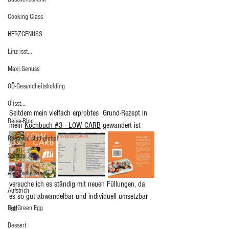
Cooking Class
HERZGENUSS
Linz isst...
Maxi.Genuss
OÖ-Gesundheitsholding
Ö isst...
Seitdem mein vielfach erprobtes  Grund-Rezept in 
Reise-Blog
mein 
Kochbuch #3 - LOW CARB
 gewandert ist 
Regional statt global
Startup
Asiatische Küche
versuche ich es ständig mit neuen Füllungen, da 
Aufstrich
es so gut abwandelbar und individuell umsetzbar 
Big Green Egg
ist! 
Dessert