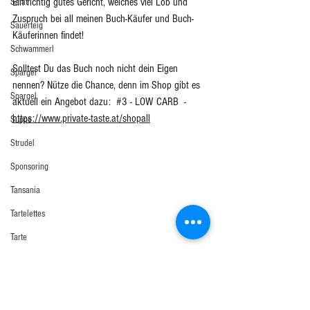
Ein richtig gutes Gericht, welches viel Lob und 
Salat
Zuspruch bei all meinen Buch-Käufer und Buch-
Sauerteig
Käuferinnen findet! 
Schwammerl
Solltest Du das Buch noch nicht dein Eigen 
Spargel
nennen? Nütze die Chance, denn im Shop gibt es 
Spargel
aktuell ein Angebot dazu:  
#3
 - LOW CARB  - 
https://www.private-taste.at/shopall
Suppe
Strudel
Sponsoring
Tansania
Tartelettes
Tarte
TIPS Zeitungsberichte
Torten
Vegetarisch