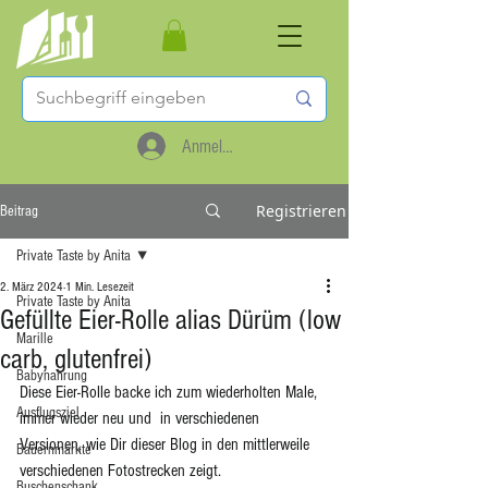
Anmelden
Registrieren
Beitrag
Private Taste by Anita
2. März 2024
1 Min. Lesezeit
Private Taste by Anita
Gefüllte Eier-Rolle alias Dürüm (low
Marille
carb, glutenfrei)
Babynahrung
Diese Eier-Rolle backe ich zum wiederholten Male, 
Ausflugsziel
immer wieder neu und  in verschiedenen 
Versionen, wie Dir dieser Blog in den mittlerweile 
Bauernmärkte
verschiedenen Fotostrecken zeigt. 
Buschenschank