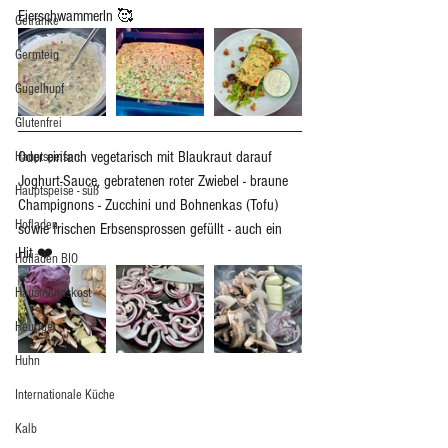
Eierschwammerln 🥰
Getränke
Germteig
Gugelhupf
Glutenfrei
Oder einfach vegetarisch mit Blaukraut darauf 
Hauptspeisen
Joghurt-Sauce, gebratenen roter Zwiebel - braune 
Hauptspeise - süß
Champignons - Zucchini und Bohnenkas (Tofu) 
Hofladen
sowie frischen Erbsensprossen gefüllt - auch ein 
Hit ❤️
Hofläden BIO
Hausmannskost
Heuriger
Huhn
Internationale Küche
Kalb