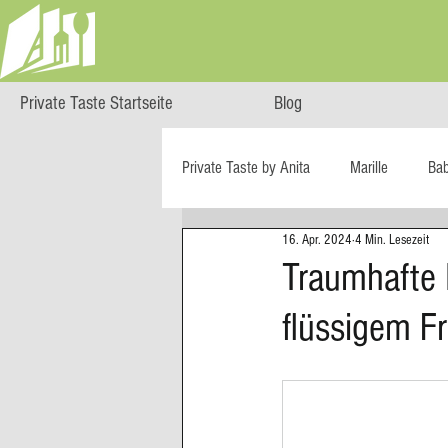
Private Taste Startseite
Blog
Private Taste by Anita
Marille
Ba
16. Apr. 2024
4 Min. Lesezeit
Cooking Class
HERZGENUSS
Traumhafte 
flüssigem F
Ö isst...
Reise-Blog
Regiona
Big Green Egg
Dessert
Blä