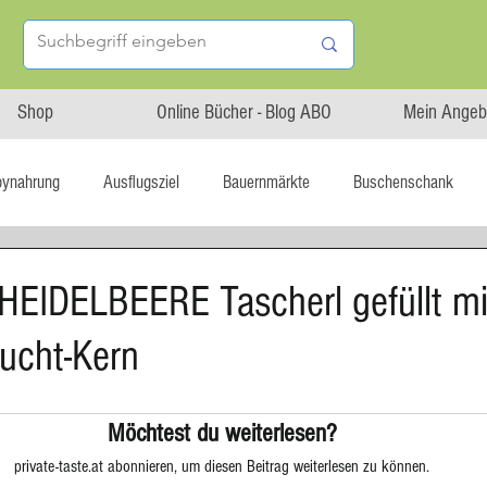
Shop
Online Bücher - Blog ABO
Mein Angeb
bynahrung
Ausflugsziel
Bauernmärkte
Buschenschank
Linz isst...
Maxi.Genuss
OÖ-Gesundheitsholding
HEIDELBEERE Tascherl gefüllt mi
rucht-Kern
l statt global
Startup
Asiatische Küche
Aufstrich
Möchtest du weiterlesen?
tterteig
Blechkuchen
Brot
Biskuit
Burger
private-taste.at abonnieren, um diesen Beitrag weiterlesen zu können.