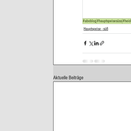
Cupcakes, Muffins
Dessert Kom
#aboblog
#hauptspeisesüss
#heid
Hauptspeise - süß
Erdbeeren
Feigen
Fisch
Aktuelle Beiträge