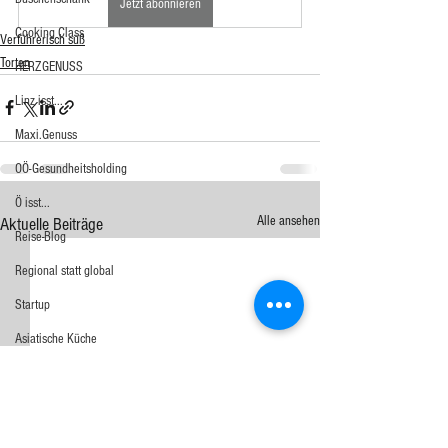
Jetzt abonnieren
Cooking Class
Verführerisch süß
Torten
HERZGENUSS
Linz isst...
Maxi.Genuss
OÖ-Gesundheitsholding
Ö isst...
Alle ansehen
Aktuelle Beiträge
Reise-Blog
Regional statt global
Startup
Asiatische Küche
Aufstrich
Big Green Egg
Dessert