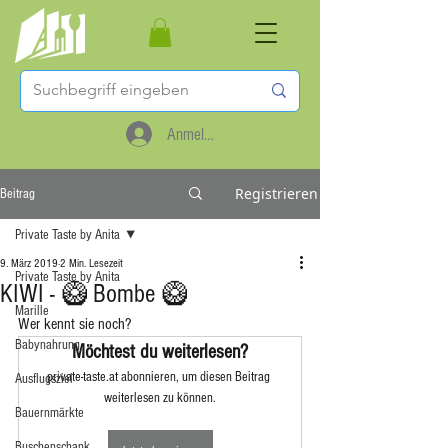
Anmelden
Registrieren
Beitrag
Private Taste by Anita
9. März 2019
2 Min. Lesezeit
Private Taste by Anita
KIWI - 🥝 Bombe 🥝
Marille
Wer kennt sie noch?
Babynahrung
Möchtest du weiterlesen?
private-taste.at abonnieren, um diesen Beitrag 
Ausflugsziel
weiterlesen zu können.
Bauernmärkte
Buschenschank