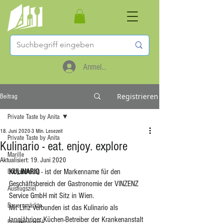
Anmelden
Registrieren
Beitrag
Private Taste by Anita
18. Juni 2020
3 Min. Lesezeit
Private Taste by Anita
Kulinario - eat. enjoy. explore
Marille
Aktualisiert:
19. Juni 2020
KULINARIO 
- ist der Markenname für den 
Babynahrung
Geschäftsbereich der Gastronomie der VINZENZ 
Ausflugsziel
Service GmbH mit Sitz in Wien.
Bauernmärkte
Mit Linz verbunden ist das Kulinario als 
langjähriger Küchen-Betreiber der Krankenanstalt 
Buschenschank