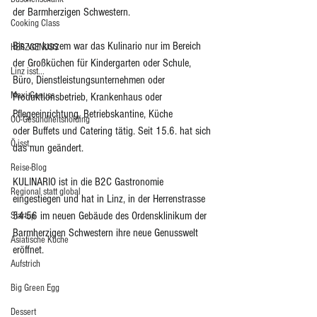
der Barmherzigen Schwestern. 
Cooking Class
Bis vor kurzem war das Kulinario nur im Bereich 
HERZGENUSS
der Großküchen für Kindergarten oder Schule, 
Linz isst...
Büro, Dienstleistungsunternehmen oder 
Maxi.Genuss
Produktionsbetrieb, Krankenhaus oder 
Pflegeeinrichtung, Betriebskantine, Küche 
OÖ-Gesundheitsholding
oder Buffets und Catering tätig. Seit 15.6. hat sich 
Ö isst...
das nun geändert.
Reise-Blog
KULINARIO ist in die B2C Gastronomie 
Regional statt global
eingestiegen und hat in Linz, in der Herrenstrasse 
54-56 im neuen Gebäude des Ordensklinikum der 
Startup
Barmherzigen Schwestern ihre neue Genusswelt 
Asiatische Küche
eröffnet.
Aufstrich
Big Green Egg
Dessert