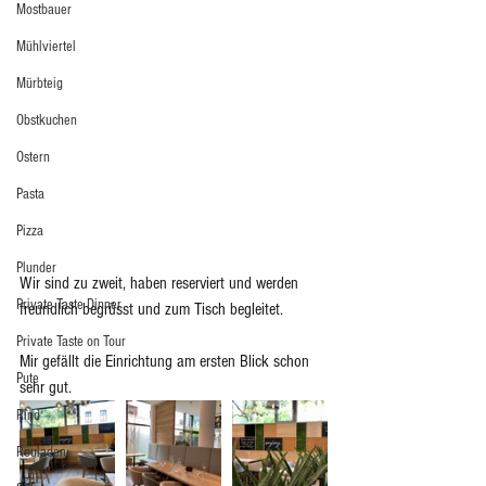
Mostbauer
Mühlviertel
Mürbteig
Obstkuchen
Ostern
Pasta
Pizza
Plunder
Wir sind zu zweit, haben reserviert und werden 
Private Taste Dinner
freundlich begrüsst und zum Tisch begleitet. 
Private Taste on Tour
Mir gefällt die Einrichtung am ersten Blick schon 
Pute
sehr gut. 
Rind
Rouladen