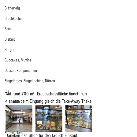
Blätterteig
Blechkuchen
Brot
Biskuit
Burger
Cupcakes, Muffins
Dessert Komponenten
Eingelegtes, Eingekochtes, Dörren
Eis
Auf rund 700 m²  Erdgeschossfläche findet man 
hier nun beim Eingang gleich die Take-Away Theke.
Erdbeeren
Feigen
Fisch
Frühstücken
Daneben den Shop für den täglich Einkauf, 