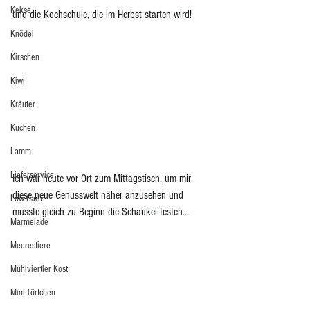
Kekse
und die Kochschule, die im Herbst starten wird!
Knödel
Kirschen
Kiwi
Kräuter
Kuchen
Lamm
Lieferservice
Ich war heute vor Ort zum Mittagstisch, um mir 
diese neue Genusswelt näher anzusehen und 
Low Carb
musste gleich zu Beginn die Schaukel testen...
Marmelade
Meerestiere
Mühlviertler Kost
Mini-Törtchen