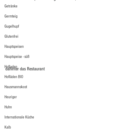
Getränke
Germteig
Gugelhupf
Glutenfrei
Hauptspeisen
Hauptspeise - süß
Hofladen
dahinter das Restaurant 
Hofläden BIO
Hausmannskost
Heuriger
Huhn
Internationale Küche
Kalb