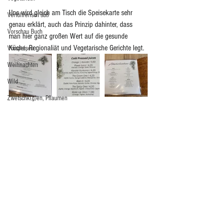
Uns wird gleich am Tisch die Speisekarte sehr 
Verführerisch süß
genau erklärt, auch das Prinzip dahinter, dass 
Vorschau Buch
man hier ganz großen Wert auf die gesunde 
Küche, Regionaliät und Vegetarische Gerichte legt.
Vorspeisen
Weihnachten
Wild
Zwetschk(g)en, Pflaumen