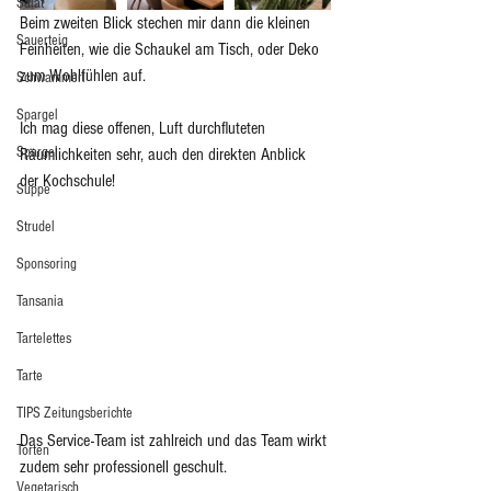
Salat
Beim zweiten Blick stechen mir dann die kleinen 
Sauerteig
Feinheiten, wie die Schaukel am Tisch, oder Deko 
zum Wohlfühlen auf. 
Schwammerl
Spargel
Ich mag diese offenen, Luft durchfluteten 
Spargel
Räumlichkeiten sehr, auch den direkten Anblick 
der Kochschule! 
Suppe
Strudel
Sponsoring
Tansania
Tartelettes
Tarte
TIPS Zeitungsberichte
Das Service-Team ist zahlreich und das Team wirkt 
Torten
zudem sehr professionell geschult. 
Vegetarisch