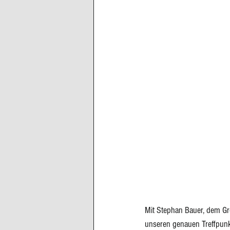
Cupcakes, Muffins
Dessert Kom
Erdbeeren
Feigen
Fisch
Mit Stephan Bauer, dem Gr
unseren genauen Treffpunk