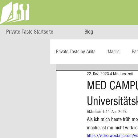
Private Taste Startseite
Blog
Private Taste by Anita
Marille
Ba
22. Dez. 2023
4 Min. Lesezeit
Cooking Class
HERZGENUSS
MED CAMPUS 
Universität
Ö isst...
Reise-Blog
Regiona
Aktualisiert:
11. Apr. 2024
Als ich mich heute früh m
Big Green Egg
Dessert
Blä
mache, ist mir nicht wirkli
https://video.wixstatic.co