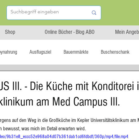
Shop
Online Bücher - Blog ABO
Mein Angeb
bynahrung
Ausflugsziel
Bauernmärkte
Buschenschank
Linz isst...
Maxi.Genuss
OÖ-Gesundheitsholding
III. - Die Küche mit Konditorei 
sklinikum am Med Campus III.
l statt global
Startup
Asiatische Küche
Aufstrich
orgens auf den Weg in die Großküche im Kepler Universitätsklinikum am
tterteig
Blechkuchen
Brot
Biskuit
Burger
ch bewusst, was mich im Detail erwarten wird.
m/video/9b31e8_eccc52e968a04d07b361dab1cd6fdbdf/360p/mp4/file.mp4