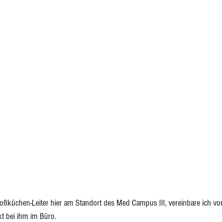
ponenten
Eingelegtes, Eingekochtes, Dörren
Eis
oßküchen-Leiter hier am Standort des Med Campus III, vereinbare ich vo
t bei ihm im Büro.