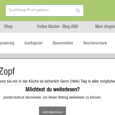
Shop
Online Bücher - Blog ABO
Mein Angeb
bynahrung
Ausflugsziel
Bauernmärkte
Buschenschank
Linz isst...
Maxi.Genuss
OÖ-Gesundheitsholding
Zopf
ahren bei mir in der Küche ist sicherlich Germ (Hefe) Teig in allen möglich
l statt global
Startup
Asiatische Küche
Aufstrich
Möchtest du weiterlesen?
private-taste.at abonnieren, um diesen Beitrag weiterlesen zu können.
tterteig
Blechkuchen
Brot
Biskuit
Burger
Jetzt abonnieren