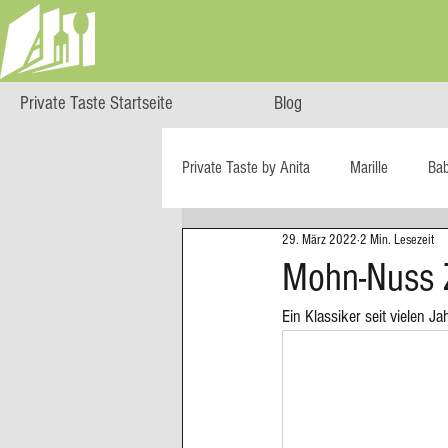
Private Taste Startseite
Blog
Private Taste by Anita
Marille
Ba
29. März 2022
2 Min. Lesezeit
Cooking Class
HERZGENUSS
Mohn-Nuss 
Ein Klassiker seit vielen J
Ö isst...
Reise-Blog
Regiona
Big Green Egg
Dessert
Blä