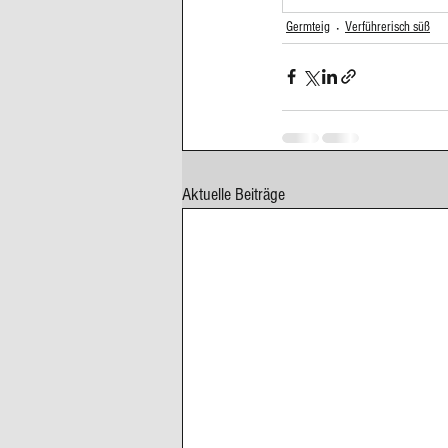
Germteig
Verführerisch süß
Cupcakes, Muffins
Dessert Kom
Erdbeeren
Feigen
Fisch
Aktuelle Beiträge