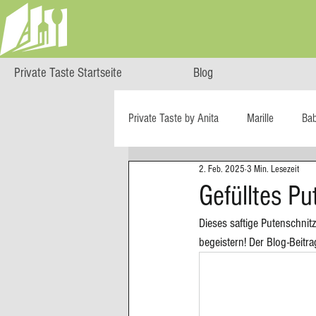
Private Taste Startseite
Blog
Private Taste by Anita
Marille
Ba
2. Feb. 2025
3 Min. Lesezeit
Cooking Class
HERZGENUSS
Gefülltes P
Dieses saftige Putenschnitz
Ö isst...
Reise-Blog
Regiona
begeistern! Der Blog-Beitr
Big Green Egg
Dessert
Blä