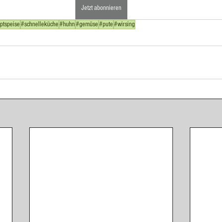
Jetzt abonnieren
ponenten
Eingelegtes, Eingekochtes, Dörren
Eis
ptspeise
#schnelleküche
#huhn
#gemüse
#pute
#wirsing