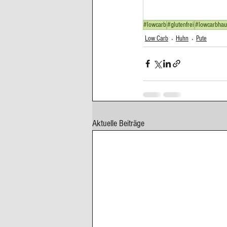
Cupcakes, Muffins
Dessert Kom
#lowcarb
#glutenfrei
#lowcarbhau
Low Carb
Huhn
Pute
Erdbeeren
Feigen
Fisch
Aktuelle Beiträge