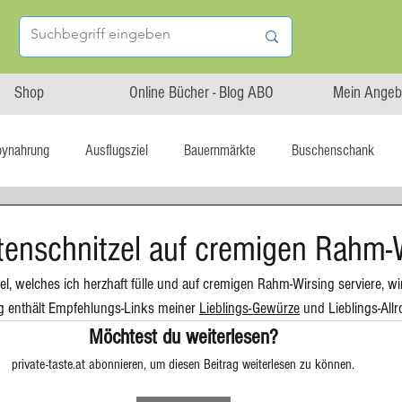
Shop
Online Bücher - Blog ABO
Mein Angeb
bynahrung
Ausflugsziel
Bauernmärkte
Buschenschank
Linz isst...
Maxi.Genuss
OÖ-Gesundheitsholding
utenschnitzel auf cremigen Rahm-
el, welches ich herzhaft fülle und auf cremigen Rahm-Wirsing serviere, w
l statt global
Startup
Asiatische Küche
Aufstrich
ag enthält Empfehlungs-Links meiner 
Lieblings-Gewürze
 und Lieblings-All
Möchtest du weiterlesen?
private-taste.at abonnieren, um diesen Beitrag weiterlesen zu können.
tterteig
Blechkuchen
Brot
Biskuit
Burger