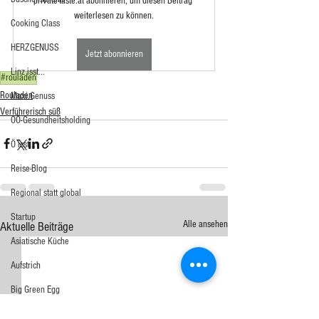
private-taste.at abonnieren, um diesen Beitrag 
weiterlesen zu können.
Cooking Class
HERZGENUSS
Jetzt abonnieren
Linz isst...
#rouladen
Rouladen
Maxi.Genuss
Verführerisch süß
OÖ-Gesundheitsholding
Ö isst...
Reise-Blog
Regional statt global
Startup
Alle ansehen
Aktuelle Beiträge
Asiatische Küche
Aufstrich
Big Green Egg
Dessert