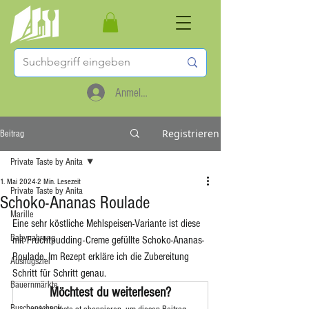
Anmelden
Registrieren
Beitrag
Private Taste by Anita
1. Mai 2024
2 Min. Lesezeit
Private Taste by Anita
Schoko-Ananas Roulade
Marille
Eine sehr köstliche Mehlspeisen-Variante ist diese 
Babynahrung
mit Fruchtpudding-Creme gefüllte Schoko-Ananas-
Roulade. Im Rezept erkläre ich die Zubereitung 
Ausflugsziel
Schritt für Schritt genau. 
Bauernmärkte
Möchtest du weiterlesen?
Buschenschank