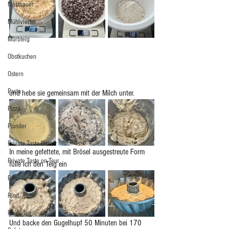
Mostbauer
Mühlviertel
Mürbteig
Obstkuchen
Ostern
Pasta
und hebe sie gemeinsam mit der Milch unter. 
Pizza
Plunder
Private Taste Dinner
In meine gefettete, mit Brösel ausgestreute Form 
Private Taste on Tour
fülle ich den Teig ein
Pute
Rind
Rouladen
Und backe den Gugelhupf 50 Minuten bei 170 