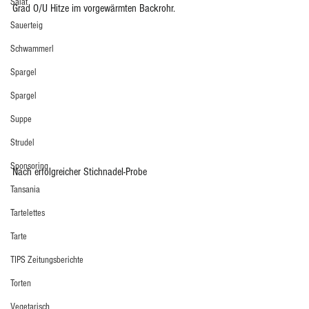
Salat
Grad O/U Hitze im vorgewärmten Backrohr.  
Sauerteig
Schwammerl
Spargel
Spargel
Suppe
Strudel
Sponsoring
Nach erfolgreicher Stichnadel-Probe 
Tansania
Tartelettes
Tarte
TIPS Zeitungsberichte
Torten
Vegetarisch