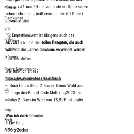
Büchern 
#1
 und 
#4
 die vorhandenen Stückzahlen 
Blätterteig
schon sehr gering (mittlerweile unter 50 Stück) 
Blechkuchen
geworden sind. 
Brot
PS: Empfehlenswert ist übrigens auch das 
Biskuit
ADVENT
#5
 - mit den 
tollen Rezepten, die auch 
Burger
während des Jahres durchaus verwendet werden 
können.
Cupcakes, Muffins
Dessert Komponenten
Wie funktioniert es?
https://www.private-taste.at/buch
Eingelegtes, Eingekochtes, Dörren
✅Such Dir im Shop 2 Bücher Deiner Wahl aus 
Eis
✅ Trage den Rabatt-Code Muttertag2023 ein
Erdbeeren
✅ das 2. Buch im Wert von 18,90€  ist gratis 
Feigen
Was ich dazu brauche: 
Fisch
6 Eier Gr. L
150 g Zucker
Frühstücken