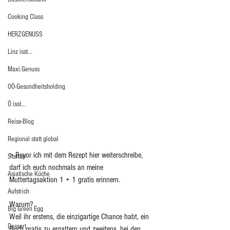
Cooking Class
HERZGENUSS
Linz isst...
Maxi.Genuss
OÖ-Gesundheitsholding
Ö isst...
Reise-Blog
Regional statt global
> Bevor ich mit dem Rezept hier weiterschreibe, 
Startup
darf ich euch nochmals an meine 
Asiatische Küche
Muttertagsaktion 1 + 1 gratis erinnern. 
Aufstrich
Warum?
Big Green Egg
Weil ihr erstens, die einzigartige Chance habt, ein 
Dessert
Buch gratis zu ergattern und zweitens, bei den 