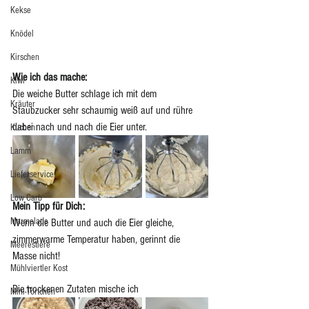
Kekse
Knödel
Kirschen
Wie ich das mache: 
Kiwi
Die weiche Butter schlage ich mit dem 
Kräuter
Staubzucker sehr schaumig weiß auf und rühre 
dabei nach und nach die Eier unter.
Kuchen
Lamm
Lieferservice
Low Carb
Mein Tipp für Dich: 
Marmelade
Wenn die Butter und auch die Eier gleiche, 
zimmerwarme Temperatur haben, gerinnt die 
Meerestiere
Masse nicht!
Mühlviertler Kost
Die trockenen Zutaten mische ich  
Mini-Törtchen