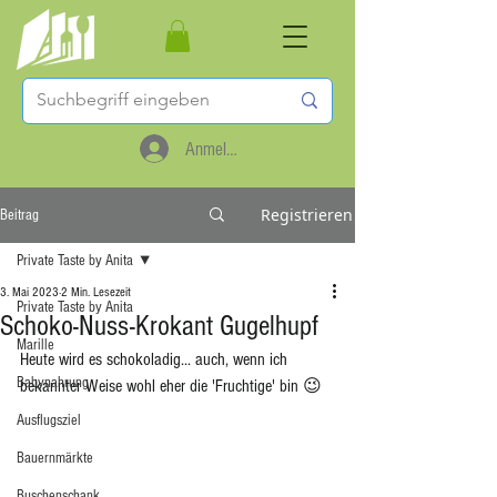
Anmelden
Registrieren
Beitrag
Private Taste by Anita
3. Mai 2023
2 Min. Lesezeit
Private Taste by Anita
Schoko-Nuss-Krokant Gugelhupf
Marille
Heute wird es schokoladig... auch, wenn ich 
Babynahrung
bekannter Weise wohl eher die 'Fruchtige' bin 😉
Ausflugsziel
Bauernmärkte
Buschenschank