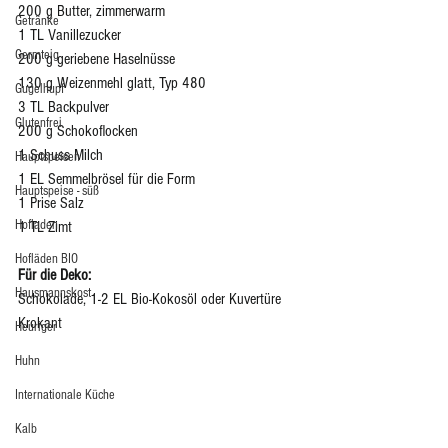
200 g Butter, zimmerwarm
Getränke
1 TL Vanillezucker
Germteig
200 g geriebene Haselnüsse
130 g Weizenmehl glatt, Typ 480
Gugelhupf
3 TL Backpulver
Glutenfrei
200 g Schokoflocken
1 Schuss Milch 
Hauptspeisen
1 EL Semmelbrösel für die Form
Hauptspeise - süß
1 Prise Salz 
Hofladen
1 TL Zimt 
Hofläden BIO
Für die Deko:
Hausmannskost
Schokolade, 1-2 EL Bio-Kokosöl oder Kuvertüre
Krokant
Heuriger
Huhn
Internationale Küche
Kalb