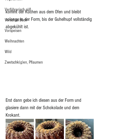
Verführerisch süß
kommt der Kuchen aus dem Ofen und bleibt 
solange in der Form, bis der Guhelhupf vollständig 
Vorschau Buch
abgekühlt ist. 
Vorspeisen
Weihnachten
Wild
Zwetschk(g)en, Pflaumen
Erst dann gebe ich diesen aus der Form und 
glasiere dann mit der Schokolade und dem 
Krokant. 