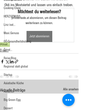
Oldi ins Mostviertel und lassen uns einfach treiben.
Cooking Class
Möchtest du weiterlesen?
HERZGENUSS
private-taste.at abonnieren, um diesen Beitrag 
weiterlesen zu können.
Linz isst...
Maxi.Genuss
Jetzt abonnieren
OÖ-Gesundheitsholding
#öisst...
Ö isst...
Ö isst...
Reise-Blog
Regional statt global
Startup
Asiatische Küche
Alle ansehen
Aktuelle Beiträge
Aufstrich
Big Green Egg
Dessert