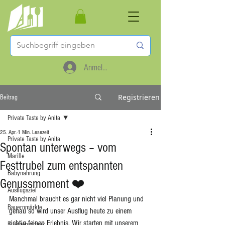
Anmelden
Registrieren
Beitrag
Private Taste by Anita
25. Apr.
1 Min. Lesezeit
Private Taste by Anita
Spontan unterwegs – vom
Marille
Festtrubel zum entspannten
Babynahrung
Genussmoment ❤️
Ausflugsziel
Manchmal braucht es gar nicht viel Planung und 
Bauernmärkte
genau so wird unser Ausflug heute zu einem 
richtig feinen Erlebnis. Wir starten mit unserem 
Buschenschank