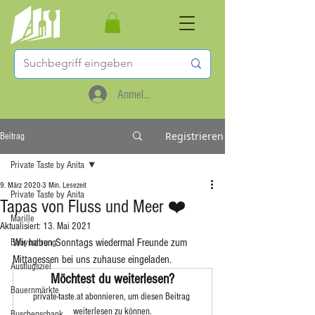
Anmelden
Registrieren
Beitrag
Private Taste by Anita
9. März 2020
3 Min. Lesezeit
Private Taste by Anita
Tapas von Fluss und Meer ❤️
Marille
Aktualisiert:
13. Mai 2021
Wir haben Sonntags wiedermal Freunde zum 
Babynahrung
Mittagessen bei uns zuhause eingeladen. 
Ausflugsziel
Möchtest du weiterlesen?
Bauernmärkte
private-taste.at abonnieren, um diesen Beitrag 
weiterlesen zu können.
Buschenschank