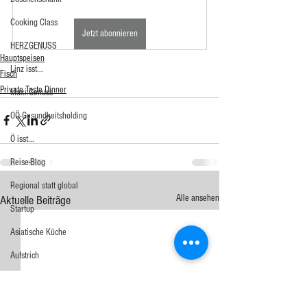
Cooking Class
Jetzt abonnieren
HERZGENUSS
Hauptspeisen
Linz isst...
Fisch
Private Taste Dinner
Maxi.Genuss
OÖ-Gesundheitsholding
Ö isst...
Reise-Blog
Regional statt global
Alle ansehen
Aktuelle Beiträge
Startup
Asiatische Küche
Aufstrich
Big Green Egg
Dessert