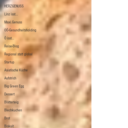
HERZGENUSS
Linz isst...
Maxi.Genuss
OÖ-Gesundheitsholding
Ö isst...
Reise-Blog
Regional statt global
Startup
Asiatische Küche
Aufstrich
Big Green Egg
Dessert
Blätterteig
Blechkuchen
Brot
Biskuit