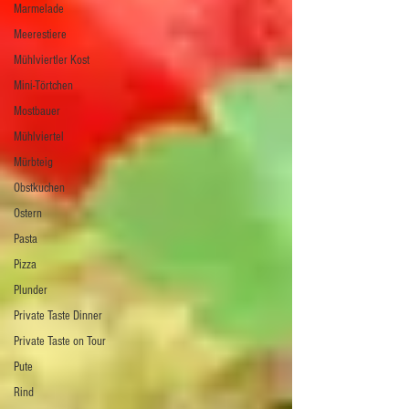
Marmelade
Meerestiere
Mühlviertler Kost
Mini-Törtchen
Mostbauer
Mühlviertel
Mürbteig
Obstkuchen
Ostern
Pasta
Pizza
Plunder
Private Taste Dinner
Private Taste on Tour
Pute
Rind