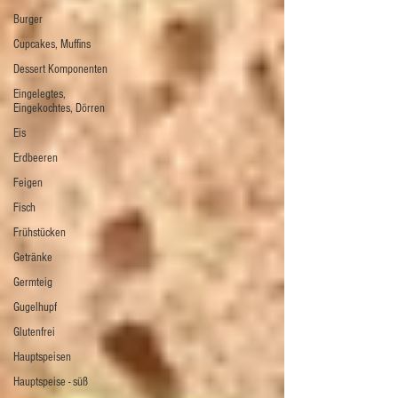
Burger
Cupcakes, Muffins
Dessert Komponenten
Eingelegtes,
Eingekochtes, Dörren
Eis
Erdbeeren
Feigen
Fisch
Frühstücken
Getränke
Germteig
Gugelhupf
Glutenfrei
Hauptspeisen
Hauptspeise - süß