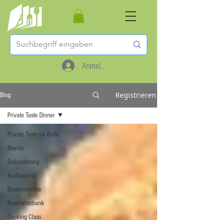
Anmelden
Registrieren
Blog
Private Taste Dinner
Private Taste by Anita
Marille
Babynahrung
Ausflugsziel
Bauernmärkte
Buschenschank
Cooking Class