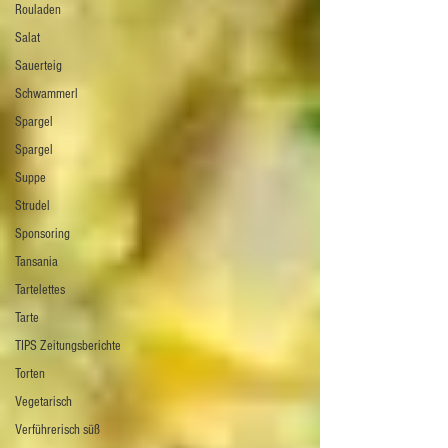
Rouladen
Salat
Sauerteig
Schwammerl
Spargel
Spargel
Suppe
Strudel
Sponsoring
Tansania
Tartelettes
Tarte
TIPS Zeitungsberichte
Torten
Vegetarisch
Verführerisch süß