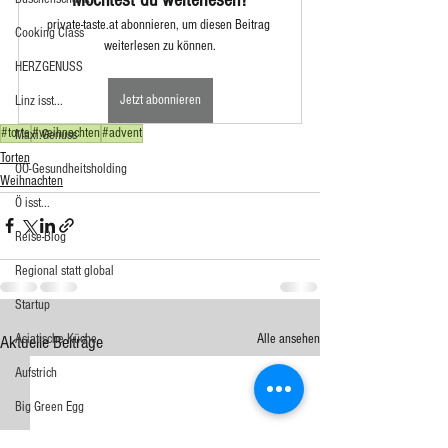
private-taste.at abonnieren, um diesen Beitrag 
Cooking Class
weiterlesen zu können.
HERZGENUSS
Jetzt abonnieren
Linz isst...
#torte
#weihnachten
#advent
Maxi.Genuss
Torten
OÖ-Gesundheitsholding
Weihnachten
Ö isst...
Reise-Blog
Regional statt global
Startup
Asiatische Küche
Alle ansehen
Aktuelle Beiträge
Aufstrich
Big Green Egg
Dessert