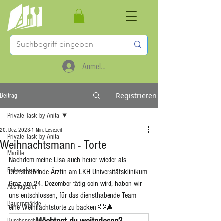
Anmelden
Registrieren
Beitrag
Private Taste by Anita
20. Dez. 2023
1 Min. Lesezeit
Private Taste by Anita
Weihnachtsmann - Torte
Marille
Nachdem meine Lisa auch heuer wieder als 
Babynahrung
Diensthabende Ärztin am LKH Universitätsklinikum 
Graz am 24. Dezember tätig sein wird, haben wir 
Ausflugsziel
uns entschlossen, für das diensthabende Team 
Bauernmärkte
eine Weihnachtstorte zu backen 🫶🎄
Möchtest du weiterlesen?
Buschenschank