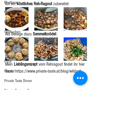
Mostbauer
ich ein 
köstliches Reh-Ragout
 zubereitet:
Mühlviertel
Mürbteig
Obstkuchen
Als Beilage dazu 
Semmelknödel:
Ostern
Pasta
Pizza
Mein 
Lieblingsrezept 
vom Rehragout findet ihr hier 
dazu: https://www.private-taste.at/blog/wildzeit
Plunder
Private Taste Dinner
Private Taste on Tour
Pute
Rind
Rouladen