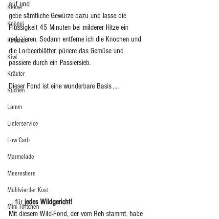
auf und 
Kekse
gebe sämtliche Gewürze dazu und lasse die 
Knödel
Flüssigkeit 45 Minuten bei milderer Hitze ein 
reduzieren. Sodann entferne ich die Knochen und 
Kirschen
die Lorbeerblätter, püriere das Gemüse und 
Kiwi
passiere durch ein Passiersieb.
Kräuter
Dieser Fond ist eine wunderbare Basis ....
Kuchen
Lamm
Lieferservice
Low Carb
Marmelade
Meerestiere
Mühlviertler Kost
... für 
jedes Wildgericht!
Mini-Törtchen
Mit diesem Wild-Fond, der vom Reh stammt, habe 