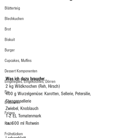
Blätterteig
Blechkuchen
Brot
Biskuit
Burger
Cupcakes, Muffins
Dessert Komponenten
Was ich dazu brauche: 
Eingelegtes, Eingekochtes, Dörren
2 kg Wildknochen (Reh, Hirsch)
Eis
400 g Wurzelgemüse: Karotten, Sellerie, Petersilie, 
Stangensellerie
Erdbeeren
Zwiebel, Knoblauch
Feigen
1-2 EL Tomatenmark 
ca. 600 ml Rotwein
Fisch
Frühstücken