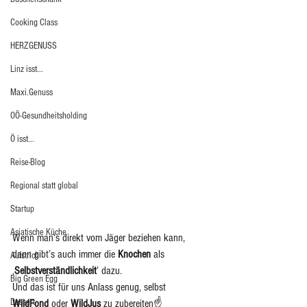
Cooking Class
HERZGENUSS
Linz isst...
Maxi.Genuss
OÖ-Gesundheitsholding
Ö isst...
Reise-Blog
Regional statt global
Startup
Asiatische Küche
Wenn man‘s direkt vom Jäger beziehen kann, 
dann gibt’s auch immer die 
Knochen
 als 
Aufstrich
‚
Selbstverständlichkeit
’ dazu. 
Big Green Egg
Und das ist für uns Anlass genug, selbst 
Dessert
WildFond
 oder 
WildJus
 zu zubereiten☝️