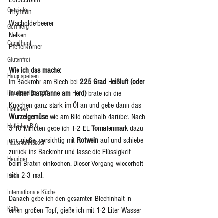
Lorbeerblatt
Getränke
Thymian
Wacholderbeeren
Germteig
Nelken 
Gugelhupf
Pfefferkörner
Glutenfrei
Wie ich das mache:
Hauptspeisen
Im Backrohr am Blech bei 
225 Grad Heißluft (oder 
Hauptspeise - süß
in einer Bratpfanne am Herd) 
brate ich die 
Knochen ganz stark im Öl an und gebe dann das 
Hofladen
Wurzelgemüse
 wie am Bild oberhalb darüber. Nach 
Hofläden BIO
5-10 Minuten gebe ich 1-2 EL 
Tomatenmark
 dazu 
und gieße  vorsichtig mit 
Rotwein
 auf und schiebe 
Hausmannskost
zurück ins Backrohr und lasse die Flüssigkeit 
Heuriger
beim Braten einkochen. Dieser Vorgang wiederholt 
sich 2-3 mal. 
Huhn
Internationale Küche
Danach gebe ich den gesamten Blechinhalt in 
Kalb
einen großen Topf, gieße ich mit 1-2 Liter Wasser 