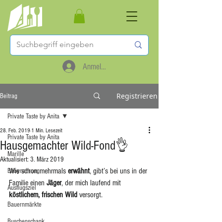
Anmelden
Registrieren
Beitrag
Private Taste by Anita
28. Feb. 2019
1 Min. Lesezeit
Private Taste by Anita
Hausgemachter Wild-Fond👌
Marille
Aktualisiert:
3. März 2019
Wie schon mehrmals 
erwähnt
, gibt’s bei uns in der 
Babynahrung
Familie einen 
Jäger
, der mich laufend mit 
Ausflugsziel
köstlichem, frischen Wild
 versorgt. 
Bauernmärkte
Buschenschank