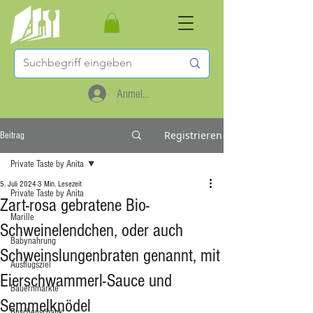
Anmelden
Registrieren
Beitrag
Private Taste by Anita
5. Juli 2024
3 Min. Lesezeit
Private Taste by Anita
Zart-rosa gebratene Bio-
Marille
Schweinelendchen, oder auch
Babynahrung
Schweinslungenbraten genannt, mit
Ausflugsziel
Eierschwammerl-Sauce und
Bauernmärkte
Semmelknödel
Buschenschank