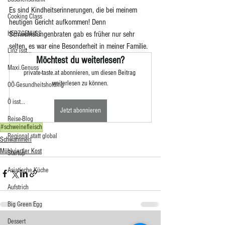
Es sind Kindheitserinnerungen, die bei meinem 
Cooking Class
heutigen Gericht aufkommen! Denn 
HERZGENUSS
Schweinslungenbraten gab es früher nur sehr 
selten, es war eine Besonderheit in meiner Familie. 
Linz isst...
Möchtest du weiterlesen?
Maxi.Genuss
private-taste.at abonnieren, um diesen Beitrag 
weiterlesen zu können.
OÖ-Gesundheitsholding
Ö isst...
Jetzt abonnieren
Reise-Blog
#schweinefleisch
Regional statt global
Schwammerl
Mühlviertler Kost
Startup
Asiatische Küche
Aufstrich
Big Green Egg
Dessert