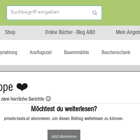
Shop
Online Bücher - Blog ABO
Mein Angeb
bynahrung
Ausflugsziel
Bauernmärkte
Buschenschank
Linz isst...
Maxi.Genuss
OÖ-Gesundheitsholding
uppe ❤️
- zwei herrliche Gerichte 😉
l statt global
Startup
Asiatische Küche
Aufstrich
Möchtest du weiterlesen?
private-taste.at abonnieren, um diesen Beitrag weiterlesen zu können.
tterteig
Blechkuchen
Brot
Biskuit
Burger
Jetzt abonnieren