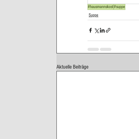
#hausmannskost
#suppe
Cupcakes, Muffins
Dessert Kom
Suppe
Erdbeeren
Feigen
Fisch
Aktuelle Beiträge