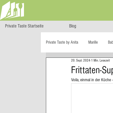
Private Taste Startseite
Blog
Private Taste by Anita
Marille
Ba
20. Sept. 2024
1 Min. Lesezeit
Cooking Class
HERZGENUSS
Frittaten-S
Voila, einmal in der Küche 
Ö isst...
Reise-Blog
Regiona
Big Green Egg
Dessert
Blä