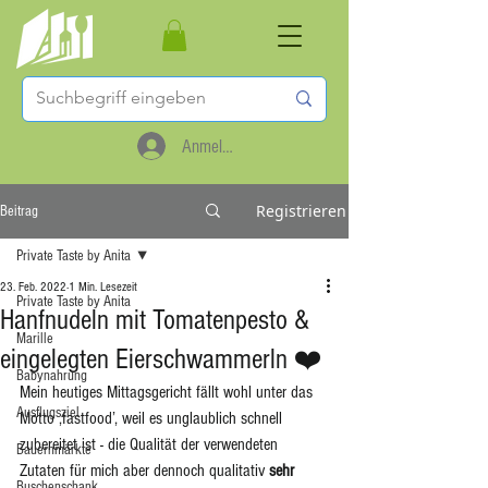
Anmelden
Registrieren
Beitrag
Private Taste by Anita
23. Feb. 2022
1 Min. Lesezeit
Private Taste by Anita
Hanfnudeln mit Tomatenpesto &
Marille
eingelegten Eierschwammerln ❤️
Babynahrung
Mein heutiges Mittagsgericht fällt wohl unter das 
Ausflugsziel
Motto ‚fastfood’, weil es unglaublich schnell 
zubereitet ist - die Qualität der verwendeten 
Bauernmärkte
Zutaten für mich aber dennoch qualitativ 
sehr 
Buschenschank