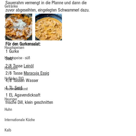
Sauerrahm vermengt in die Pfanne und dann die 
Getränke
zuvor abgeseihten, eingelegten Schwammerl dazu.
Germteig
Gugelhupf
Glutenfrei
Für den Gurkensalat: 
Hauptspeisen
1 Gurke
Hauptspeise - süß
Salz
2/8 Tasse 
Leinöl
Hofladen
2/8 Tasse 
Maracuja Essig
Hofläden BIO
4/8 Tassen Wasser 
1 TL 
Senf
Hausmannskost
1 EL Agavendicksaft 
Heuriger
frische Dill, klein geschnitten  
Huhn
Internationale Küche
Kalb