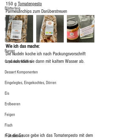
150 g 
Tomatenpesto
Blätterteig
Parmesanchips zum Darüberstreuen
Blechkuchen
Brot
Biskuit
Wie ich das mache:
Burger
Die Nudeln koche ich nach Packungsvorschrift 
und schrecke sie dann mit kaltem Wasser ab.
Cupcakes, Muffins
Dessert Komponenten
Eingelegtes, Eingekochtes, Dörren
Eis
Erdbeeren
Feigen
Fisch
Für die Sauce gebe ich das Tomatenpesto mit dem 
Frühstücken