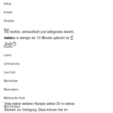
Kekse
Knödel
Kirschen
Kiwi
Ein herrlich, schmackhaft und sättigendes Gericht, 
welches in weniger als 10 Minuten gekocht ist ☝️
Kräuter
👍👍👌
Kuchen
Lamm
Lieferservice
Low Carb
Marmelade
Meerestiere
Mühlviertler Kost
Viele meiner weiteren Rezepte stehen Dir in meinen 
Mini-Törtchen
Büchern zur Verfügung. Diese können hier im 