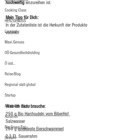
hochwertig
 einzureihen ist. 
Cooking Class
Mein Tipp für Dich: 
HERZGENUSS
In der Zutatenliste ist die Herkunft der Produkte 
Linz isst...
verlinkt!  
Maxi.Genuss
OÖ-Gesundheitsholding
Ö isst...
Reise-Blog
Regional statt global
Startup
Asiatische Küche
Was ich dazu brauche: 
250 g 
Bio Hanfnudeln vom BiberHof 
Aufstrich
Salzwasser
Big Green Egg
250 g 
eingelegte Eierschwammerl
2-3 EL Sauerrahm
Dessert