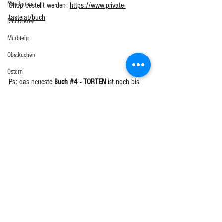
Mostbauer
Shop bestellt werden: 
https://www.private-
taste.at/buch
Mühlviertel
Mürbteig
Obstkuchen
Ostern
Ps: das neueste 
Buch 
#4
 - TORTEN 
ist noch bis 
Pasta
zum 15.3. zum Vorverkaufspreis von nur 14,90€ 
erhältlich! 
Pizza
Plunder
Private Taste Dinner
#pasta
#pilze
#schwammerl
Private Taste on Tour
Pasta
Pute
Rind
Rouladen