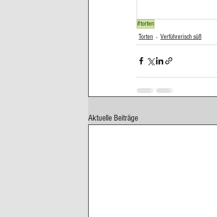
Cupcakes, Muffins
Dessert Kom
#torten
Torten
Verführerisch süß
Erdbeeren
Feigen
Fisch
Aktuelle Beiträge