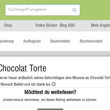
Shop
Online Bücher - Blog ABO
Mein Angeb
bynahrung
Ausflugsziel
Bauernmärkte
Buschenschank
Linz isst...
Maxi.Genuss
OÖ-Gesundheitsholding
hocolat Torte
ner heuer anlässlich seines Geburtstages eine Mousse au Chocolat Torte
l statt global
Startup
Asiatische Küche
Aufstrich
Wunsch Befehl und ich starte los 😉  
Möchtest du weiterlesen?
private-taste.at abonnieren, um diesen Beitrag weiterlesen zu können.
tterteig
Blechkuchen
Brot
Biskuit
Burger