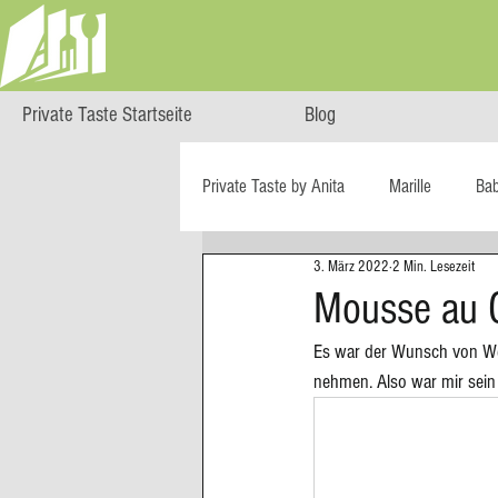
Private Taste Startseite
Blog
Private Taste by Anita
Marille
Ba
3. März 2022
2 Min. Lesezeit
Cooking Class
HERZGENUSS
Mousse au C
Es war der Wunsch von Wer
Ö isst...
Reise-Blog
Regiona
nehmen. Also war mir sein 
Big Green Egg
Dessert
Blä