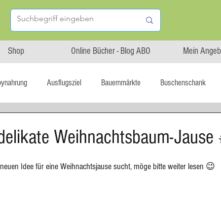
Shop
Online Bücher - Blog ABO
Mein Angeb
bynahrung
Ausflugsziel
Bauernmärkte
Buschenschank
Linz isst...
Maxi.Genuss
OÖ-Gesundheitsholding
g delikate Weihnachtsbaum-Jause
l statt global
Startup
Asiatische Küche
Aufstrich
 neuen Idee für eine Weihnachtsjause sucht, möge bitte weiter lesen 😉
tterteig
Blechkuchen
Brot
Biskuit
Burger