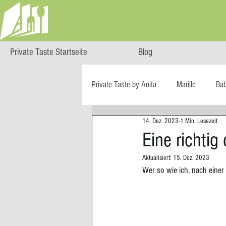
Private Taste Startseite
Blog
Private Taste by Anita
Marille
Ba
14. Dez. 2023
1 Min. Lesezeit
Cooking Class
HERZGENUSS
Eine richti
Aktualisiert:
15. Dez. 2023
Ö isst...
Reise-Blog
Regiona
Wer so wie ich, nach einer
Big Green Egg
Dessert
Blä