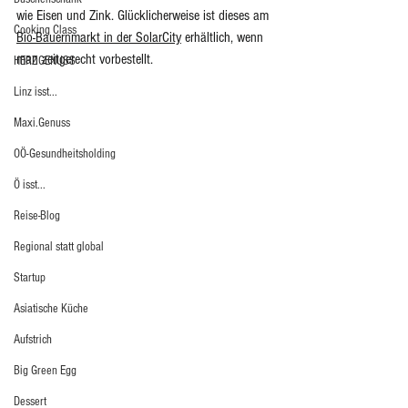
wie Eisen und Zink. Glücklicherweise ist dieses am 
Cooking Class
Bio-Bauernmarkt in der SolarCity
 erhältlich, wenn 
man zeitgerecht vorbestellt.
HERZGENUSS
Linz isst...
Maxi.Genuss
OÖ-Gesundheitsholding
Ö isst...
Reise-Blog
Regional statt global
Startup
Asiatische Küche
Aufstrich
Big Green Egg
Dessert