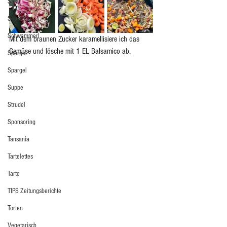
Salat
Sauerteig
Schwammerl
Mit dem braunen Zucker karamellisiere ich das 
Gemüse und lösche mit 1 EL Balsamico ab.
Spargel
Spargel
Suppe
Strudel
Sponsoring
Tansania
Tartelettes
Tarte
TIPS Zeitungsberichte
Torten
Vegetarisch