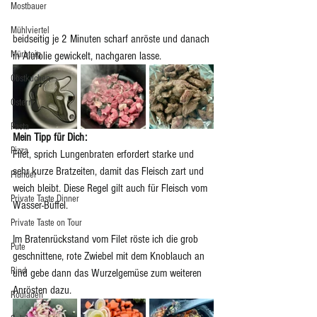
Mostbauer
Mühlviertel
beidseitig je 2 Minuten scharf anröste und danach 
Mürbteig
in Alufolie gewickelt, nachgaren lasse.
Obstkuchen
Ostern
Pasta
Mein Tipp für Dich:
Pizza
Filet, sprich Lungenbraten erfordert starke und 
sehr kurze Bratzeiten, damit das Fleisch zart und 
Plunder
weich bleibt. Diese Regel gilt auch für Fleisch vom 
Private Taste Dinner
Wasser-Büffel.
Private Taste on Tour
Im Bratenrückstand vom Filet röste ich die grob 
Pute
geschnittene, rote Zwiebel mit dem Knoblauch an 
Rind
und gebe dann das Wurzelgemüse zum weiteren 
Anrösten dazu.
Rouladen