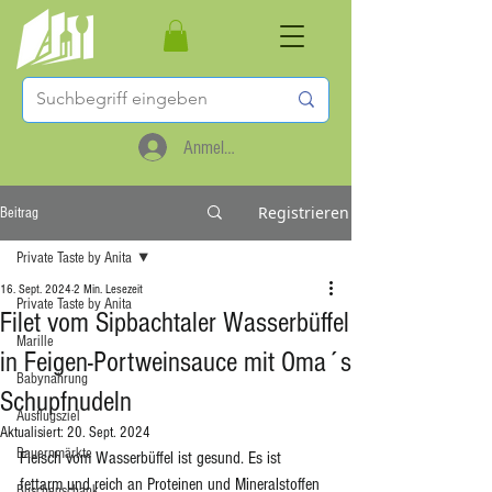
Anmelden
Registrieren
Beitrag
Private Taste by Anita
16. Sept. 2024
2 Min. Lesezeit
Private Taste by Anita
Filet vom Sipbachtaler Wasserbüffel
Marille
in Feigen-Portweinsauce mit Oma´s
Babynahrung
Schupfnudeln
Ausflugsziel
Aktualisiert:
20. Sept. 2024
Bauernmärkte
Fleisch vom Wasserbüffel ist gesund. Es ist 
fettarm und reich an Proteinen und Mineralstoffen 
Buschenschank