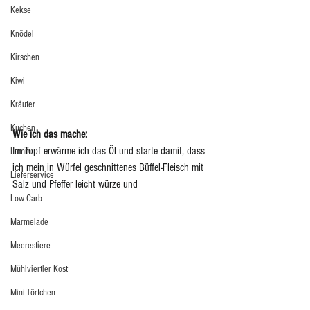
Kekse
Knödel
Kirschen
Kiwi
Kräuter
Kuchen
Wie ich das mache:
Im Topf erwärme ich das Öl und starte damit, dass 
Lamm
ich mein in Würfel geschnittenes Büffel-Fleisch mit 
Lieferservice
Salz und Pfeffer leicht würze und
Low Carb
Marmelade
Meerestiere
Mühlviertler Kost
Mini-Törtchen