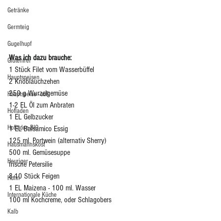
Getränke
Germteig
Gugelhupf
Was ich dazu brauche:
Glutenfrei
1 Stück Filet vom Wasserbüffel 
Hauptspeisen
2 Knoblauchzehen
250 g Wurzelgemüse
Hauptspeise - süß
1-2 EL Öl zum Anbraten
Hofladen
1 EL Gelbzucker
Hofläden BIO
1 EL Balsamico Essig
125 ml. Portwein (alternativ Sherry)
Hausmannskost
500 ml. Gemüsesuppe 
Heuriger
frische Petersilie
8-10 Stück Feigen
Huhn
1 EL Maizena - 100 ml. Wasser
Internationale Küche
100 ml Kochcreme, oder Schlagobers
Kalb