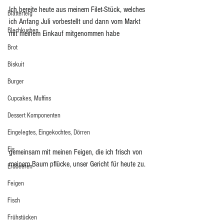
Ich bereite heute aus meinem Filet-Stück, welches 
Blätterteig
ich Anfang Juli vorbestellt und dann vom Markt 
Blechkuchen
mit meinem Einkauf mitgenommen habe 
Brot
Biskuit
Burger
Cupcakes, Muffins
Dessert Komponenten
Eingelegtes, Eingekochtes, Dörren
Eis
gemeinsam mit meinen Feigen, die ich frisch von 
meinem Baum pflücke, unser Gericht für heute zu.
Erdbeeren
Feigen
Fisch
Frühstücken