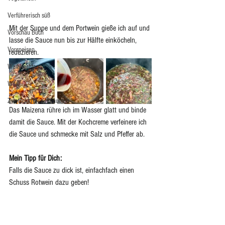
Verführerisch süß
Mit der Suppe und dem Portwein gieße ich auf und 
Vorschau Buch
lasse die Sauce nun bis zur Hälfte einköcheln, 
Vorspeisen
reduzieren.
Weihnachten
Wild
Zwetschk(g)en, Pflaumen
Das Maizena rühre ich im Wasser glatt und binde 
damit die Sauce. Mit der Kochcreme verfeinere ich 
die Sauce und schmecke mit Salz und Pfeffer ab. 
Mein Tipp für Dich:
Falls die Sauce zu dick ist, einfachfach einen 
Schuss Rotwein dazu geben!