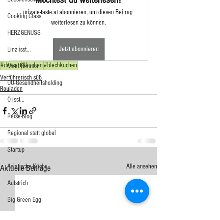
private-taste.at abonnieren, um diesen Beitrag 
Cooking Class
weiterlesen zu können.
HERZGENUSS
Jetzt abonnieren
Linz isst...
#dessert
#kuchen
#blechkuchen
Maxi.Genuss
Verführerisch süß
OÖ-Gesundheitsholding
Rouladen
Ö isst...
Reise-Blog
Regional statt global
Startup
Asiatische Küche
Alle ansehen
Aktuelle Beiträge
Aufstrich
Big Green Egg
Dessert