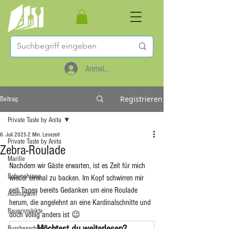
Anmelden
Registrieren
Beitrag
Private Taste by Anita
6. Juli 2025
2 Min. Lesezeit
Private Taste by Anita
Zebra-Roulade
Marille
Nachdem wir Gäste erwarten, ist es Zeit für mich 
Babynahrung
wieder einmal zu backen. Im Kopf schwirren mir 
seit Tagen bereits Gedanken um eine Roulade 
Ausflugsziel
herum, die angelehnt an eine Kardinalschnitte und 
Bauernmärkte
doch völlig anders ist 😉
Möchtest du weiterlesen?
Buschenschank