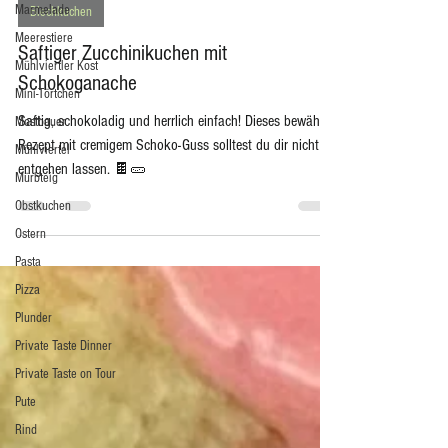
-
Marmelade
Meerestiere
Blechkuchen
Mühlviertler Kost
Saftiger Zucchinikuchen mit
Mini-Törtchen
Mostbauer
Schokoganache
Mühlviertel
Saftig, schokoladig und herrlich einfach! Dieses bewährte
Mürbteig
Rezept mit cremigem Schoko-Guss solltest du dir nicht
Obstkuchen
entgehen lassen. 🍫🥒
Ostern
Pasta
Pizza
Plunder
Private Taste Dinner
Private Taste on Tour
Pute
Rind