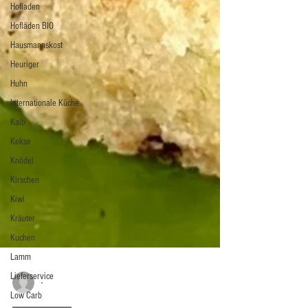
Hofladen
Hofläden BIO
Hausmannskost
Heuriger
Huhn
Internationale Küche
Kalb
Kekse
Knödel
Kirschen
Kiwi
Kräuter
Kuchen
Lamm
Lieferservice
Low Carb