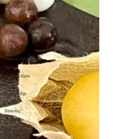
HERZGENUSS
Linz isst...
Maxi.Genuss
OÖ-Gesundheitsholding
Ö isst...
Reise-Blog
Regional statt global
Startup
Asiatische Küche
Aufstrich
Big Green Egg
Dessert
Blätterteig
Blechkuchen
Brot
Biskuit