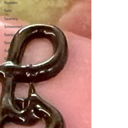
Rouladen
Salat
Sauerteig
Schwammerl
Spargel
Spargel
Suppe
Strudel
Sponsoring
Tansania
Tartelettes
Tarte
TIPS Zeitungsberichte
Torten
Vegetarisch
Verführerisch süß