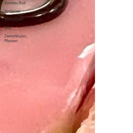
Vorschau Buch
Vorspeisen
Weihnachten
Wild
Zwetschk(g)en,
Pflaumen