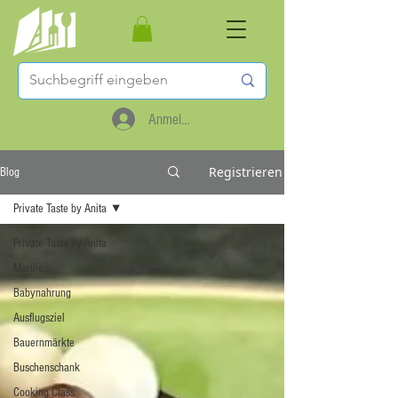
Anmelden
Registrieren
Blog
Private Taste by Anita
Private Taste by Anita
Marille
Babynahrung
Ausflugsziel
Bauernmärkte
Buschenschank
Cooking Class