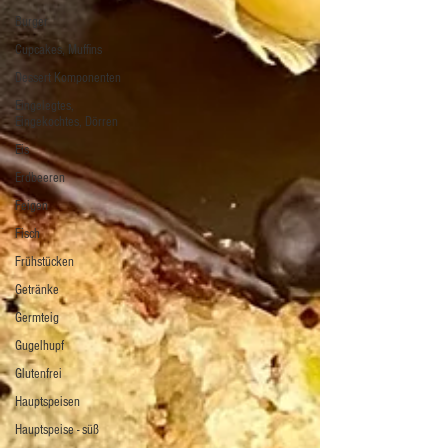
Burger
Cupcakes, Muffins
Dessert Komponenten
Eingelegtes,
Eingekochtes, Dörren
Eis
Erdbeeren
Feigen
Fisch
Frühstücken
Getränke
Germteig
Gugelhupf
Glutenfrei
Hauptspeisen
Hauptspeise - süß