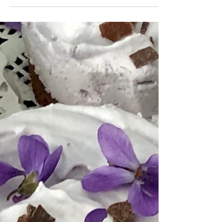
Blechkuchen
Fruchtige Joghurt-Himbeer-Brombeer
Schnitten mit glänzendem Fruchtspiegel
So gelingen dir extra luftige Schnitten mit fruchtigem
Finish – ein einfacher Trick macht den Unterschied 🍓
Jetzt reinschauen!