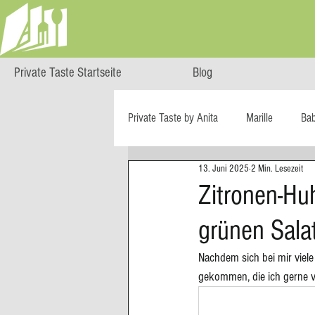
Private Taste Startseite
Blog
Private Taste by Anita
Marille
Ba
13. Juni 2025
2 Min. Lesezeit
Cooking Class
HERZGENUSS
Zitronen-Huh
grünen Sala
Ö isst...
Reise-Blog
Regiona
Nachdem sich bei mir viele
gekommen, die ich gerne v
Big Green Egg
Dessert
Blä