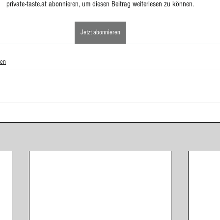
private-taste.at abonnieren, um diesen Beitrag weiterlesen zu können.
ponenten
Eingelegtes, Eingekochtes, Dörren
Eis
Jetzt abonnieren
sen