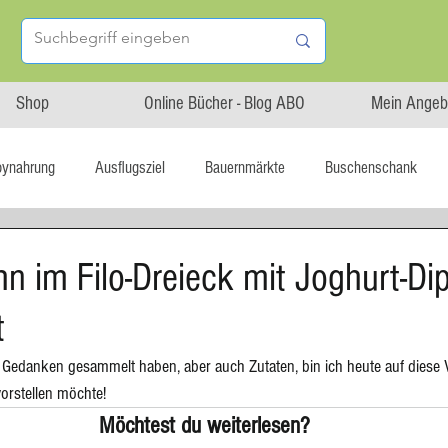
Shop
Online Bücher - Blog ABO
Mein Angeb
bynahrung
Ausflugsziel
Bauernmärkte
Buschenschank
Linz isst...
Maxi.Genuss
OÖ-Gesundheitsholding
n im Filo-Dreieck mit Joghurt-Di
t
l statt global
Startup
Asiatische Küche
Aufstrich
 Gedanken gesammelt haben, aber auch Zutaten, bin ich heute auf diese Va
orstellen möchte! 
tterteig
Blechkuchen
Brot
Biskuit
Burger
Möchtest du weiterlesen?