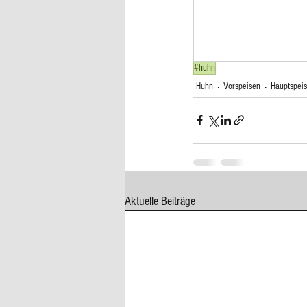
Cupcakes, Muffins
Dessert Kom
#huhn
Erdbeeren
Feigen
Fisch
Huhn
Vorspeisen
Hauptspei
Aktuelle Beiträge