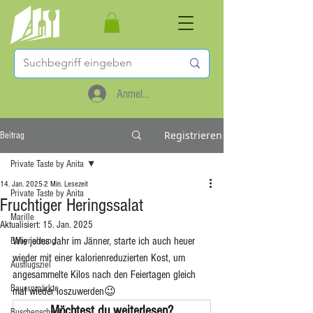
Anmelden
Registrieren
Beitrag
Private Taste by Anita
14. Jan. 2025
2 Min. Lesezeit
Private Taste by Anita
Fruchtiger Heringssalat
Marille
Aktualisiert:
15. Jan. 2025
Wie jedes Jahr im Jänner, starte ich auch heuer 
Babynahrung
wieder mit einer kalorienreduzierten Kost, um 
Ausflugsziel
angesammelte Kilos nach den Feiertagen gleich 
Bauernmärkte
mal wieder loszuwerden😉
Möchtest du weiterlesen?
Buschenschank