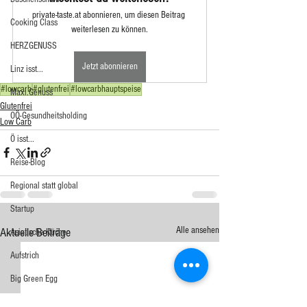
private-taste.at abonnieren, um diesen Beitrag 
Cooking Class
weiterlesen zu können.
HERZGENUSS
Jetzt abonnieren
Linz isst...
#lowcarb
#glutenfrei
#lowcarbhauptspeise
Maxi.Genuss
Glutenfrei
OÖ-Gesundheitsholding
Low Carb
Ö isst...
Reise-Blog
Regional statt global
Startup
Alle ansehen
Aktuelle Beiträge
Asiatische Küche
Aufstrich
Big Green Egg
Dessert