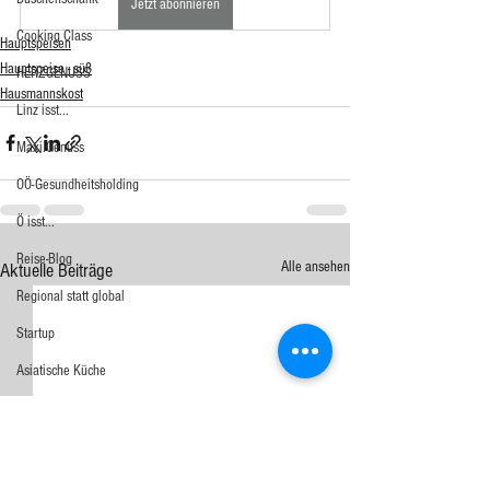
Jetzt abonnieren
Cooking Class
Hauptspeisen
Hauptspeise - süß
HERZGENUSS
Hausmannskost
Linz isst...
Maxi.Genuss
OÖ-Gesundheitsholding
Ö isst...
Reise-Blog
Alle ansehen
Aktuelle Beiträge
Regional statt global
Startup
Asiatische Küche
Aufstrich
Big Green Egg
Dessert