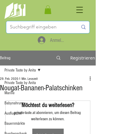
Anmelden
Registrieren
Beitrag
Private Taste by Anita
29. Feb. 2020
1 Min. Lesezeit
Private Taste by Anita
Nougat-Bananen-Palatschinken
Marille
Babynahrung
Möchtest du weiterlesen?
private-taste.at abonnieren, um diesen Beitrag 
Ausflugsziel
weiterlesen zu können.
Bauernmärkte
Buschenschank