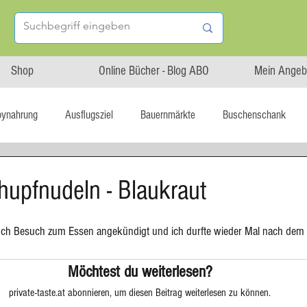
Shop
Online Bücher - Blog ABO
Mein Angeb
bynahrung
Ausflugsziel
Bauernmärkte
Buschenschank
Linz isst...
Maxi.Genuss
OÖ-Gesundheitsholding
chupfnudeln - Blaukraut
l statt global
Startup
Asiatische Küche
Aufstrich
och Besuch zum Essen angekündigt und ich durfte wieder Mal nach dem M
Möchtest du weiterlesen?
tterteig
Blechkuchen
Brot
Biskuit
Burger
private-taste.at abonnieren, um diesen Beitrag weiterlesen zu können.