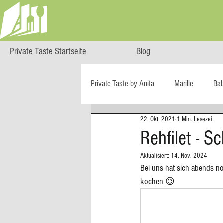
Private Taste Startseite
Blog
Private Taste by Anita
Marille
Ba
22. Okt. 2021
1 Min. Lesezeit
Cooking Class
HERZGENUSS
Rehfilet - S
Aktualisiert:
14. Nov. 2024
Ö isst...
Reise-Blog
Regiona
Bei uns hat sich abends n
kochen 😉
Big Green Egg
Dessert
Blä