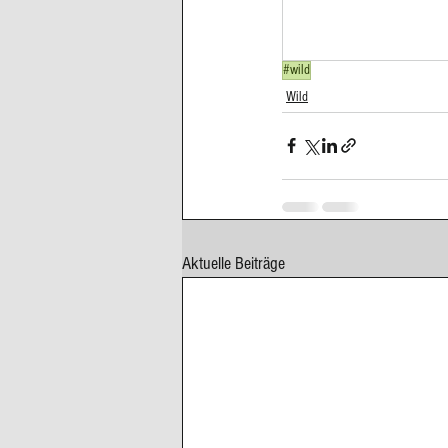
Cupcakes, Muffins
Dessert Kom
#wild
Wild
Erdbeeren
Feigen
Fisch
Aktuelle Beiträge