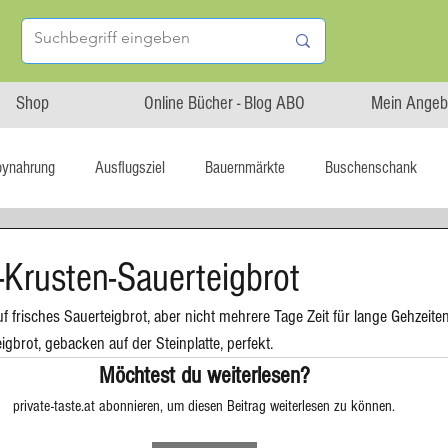
Shop
Online Bücher - Blog ABO
Mein Angeb
bynahrung
Ausflugsziel
Bauernmärkte
Buschenschank
Linz isst...
Maxi.Genuss
OÖ-Gesundheitsholding
-Krusten-Sauerteigbrot
 frisches Sauerteigbrot, aber nicht mehrere Tage Zeit für lange Gehzeiten
l statt global
Startup
Asiatische Küche
Aufstrich
gbrot, gebacken auf der Steinplatte, perfekt. 
Möchtest du weiterlesen?
private-taste.at abonnieren, um diesen Beitrag weiterlesen zu können.
tterteig
Blechkuchen
Brot
Biskuit
Burger