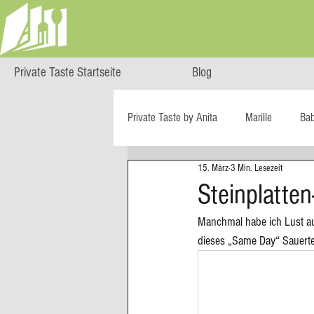
Private Taste Startseite
Blog
Private Taste by Anita
Marille
Ba
15. März
3 Min. Lesezeit
Cooking Class
HERZGENUSS
Steinplatten
Manchmal habe ich Lust auf
Ö isst...
Reise-Blog
Regiona
dieses „Same Day“ Sauertei
Big Green Egg
Dessert
Blä