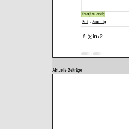
Cupcakes, Muffins
Dessert Kom
#brot
#sauerteig
Brot
Sauerteig
Erdbeeren
Feigen
Fisch
Aktuelle Beiträge