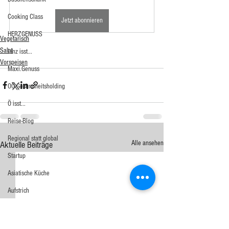
Cooking Class
Jetzt abonnieren
HERZGENUSS
Vegetarisch
Salat
Linz isst...
Vorspeisen
Maxi.Genuss
OÖ-Gesundheitsholding
Ö isst...
Reise-Blog
Regional statt global
Alle ansehen
Aktuelle Beiträge
Startup
Asiatische Küche
Aufstrich
Big Green Egg
Dessert