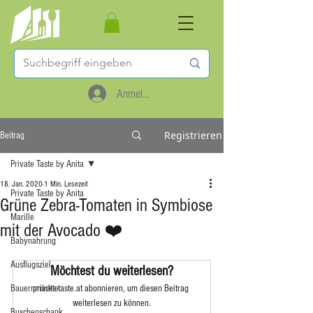
Anmelden
Registrieren
Beitrag
Private Taste by Anita
18. Jan. 2020
1 Min. Lesezeit
Private Taste by Anita
Grüne Zebra-Tomaten in Symbiose
Marille
mit der Avocado ❤️
Babynahrung
Ausflugsziel
Möchtest du weiterlesen?
Bauernmärkte
private-taste.at abonnieren, um diesen Beitrag 
weiterlesen zu können.
Buschenschank