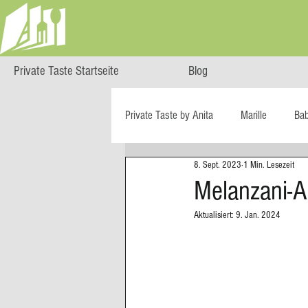
Private Taste Startseite
Blog
Private Taste by Anita
Marille
Ba
8. Sept. 2023
1 Min. Lesezeit
Cooking Class
HERZGENUSS
Melanzani-A
Aktualisiert:
9. Jan. 2024
Ö isst...
Reise-Blog
Regiona
Big Green Egg
Dessert
Blä