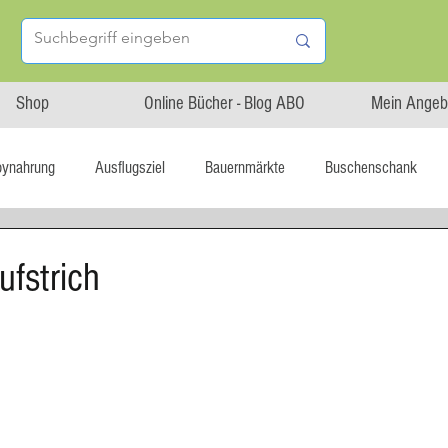
Shop
Online Bücher - Blog ABO
Mein Angeb
bynahrung
Ausflugsziel
Bauernmärkte
Buschenschank
Linz isst...
Maxi.Genuss
OÖ-Gesundheitsholding
ufstrich
l statt global
Startup
Asiatische Küche
Aufstrich
tterteig
Blechkuchen
Brot
Biskuit
Burger