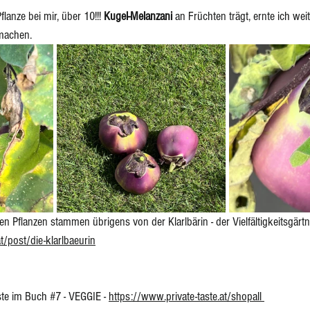
lanze bei mir, über 10!!! 
Kugel-Melanzani 
an Früchten trägt, ernte ich wei
machen. 
n Pflanzen stammen übrigens von der Klarlbärin - der Vielfältigkeitsgärtne
t/post/die-klarlbaeurin
ste im Buch 
#7
 - VEGGIE - 
https://www.private-taste.at/shopall 