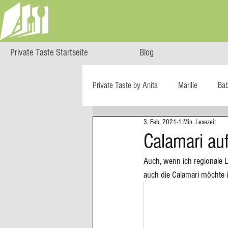
Private Taste Startseite
Blog
Private Taste by Anita
Marille
Ba
3. Feb. 2021
1 Min. Lesezeit
Cooking Class
HERZGENUSS
Calamari au
Auch, wenn ich regionale L
Ö isst...
Reise-Blog
Regiona
auch die Calamari möchte 
Big Green Egg
Dessert
Blä