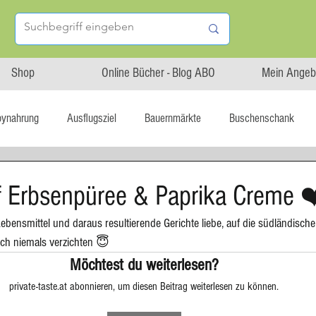
Shop
Online Bücher - Blog ABO
Mein Angeb
bynahrung
Ausflugsziel
Bauernmärkte
Buschenschank
Linz isst...
Maxi.Genuss
OÖ-Gesundheitsholding
f Erbsenpüree & Paprika Creme 
ebensmittel und daraus resultierende Gerichte liebe, auf die südländisch
l statt global
Startup
Asiatische Küche
Aufstrich
ich niemals verzichten 😇
Möchtest du weiterlesen?
private-taste.at abonnieren, um diesen Beitrag weiterlesen zu können.
tterteig
Blechkuchen
Brot
Biskuit
Burger