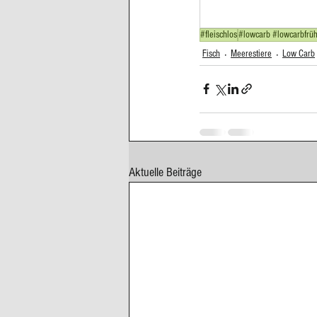
Cupcakes, Muffins
Dessert Kom
#fleischlos
#lowcarb #lowcarbfrüh
Fisch
Meerestiere
Low Carb
Erdbeeren
Feigen
Fisch
Aktuelle Beiträge