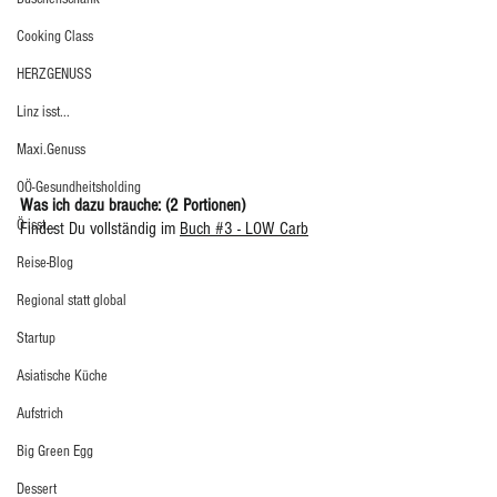
Cooking Class
HERZGENUSS
Linz isst...
Maxi.Genuss
OÖ-Gesundheitsholding
Was ich dazu brauche: (2 Portionen) 
Ö isst...
Findest Du vollständig im 
Buch #3 - LOW Carb
Reise-Blog
Regional statt global
Startup
Asiatische Küche
Aufstrich
Big Green Egg
Dessert