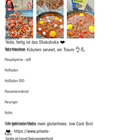
Getränke
Germteig
Gugelhupf
Glutenfrei
Voila, fertig ist das Shakshuka ❤️
Hauptspeisen
Mit frischen Kräutern serviert, ein Traum 👌💪  
Hauptspeise - süß
Hofladen
Hofläden BIO
Hausmannskost
Heuriger
Huhn
Internationale Küche
Ich geniesse dazu mein glutenfreies  low Carb Brot 
❤️ - https://www.private-
Kalb
taste.at/post/leinsamenbrot