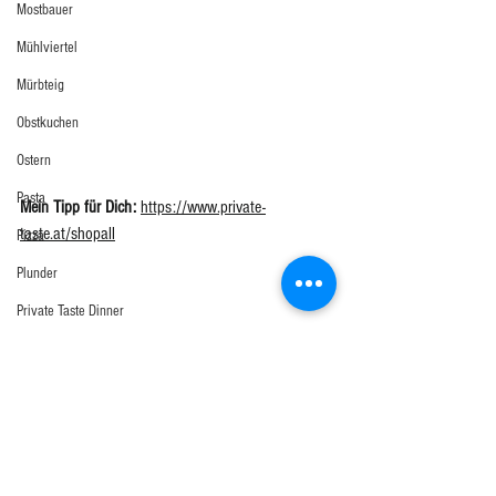
Mostbauer
Mühlviertel
Mürbteig
Obstkuchen
Ostern
Pasta
Mein Tipp für Dich: 
https://www.private-
taste.at/shopall
Pizza
Plunder
Private Taste Dinner
Private Taste on Tour
Pute
Rind
#lowcarb
#fleischlos
#glutenfrei
#vegetarisch
Rouladen
#vegetarischesrezept
#lowcarb #lowcarbfrühstück
#vegetarischesgericht