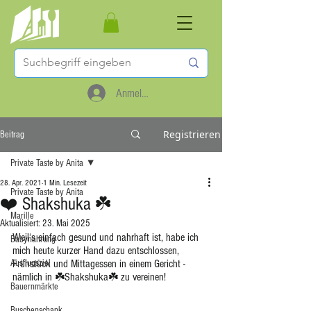
Anmelden
Registrieren
Beitrag
Private Taste by Anita
28. Apr. 2021
1 Min. Lesezeit
Private Taste by Anita
❤️ Shakshuka ☘️
Marille
Aktualisiert:
23. Mai 2025
Weil‘s einfach gesund und nahrhaft ist, habe ich 
Babynahrung
mich heute kurzer Hand dazu entschlossen, 
Ausflugsziel
Frühstück und Mittagessen in einem Gericht - 
nämlich in ☘️Shakshuka☘️ zu vereinen!
Bauernmärkte
Buschenschank