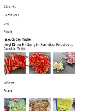
Blätterteig
Blechkuchen
Brot
Biskuit
Wie ich das mache:  
Burger
Zeigt Dir zur Erklärung im Buch diese Fotostrecke.  
Cupcakes, Muffins
Dessert Komponenten
Eingelegtes, Eingekochtes, Dörren
Eis
Erdbeeren
Feigen
Fisch
Frühstücken