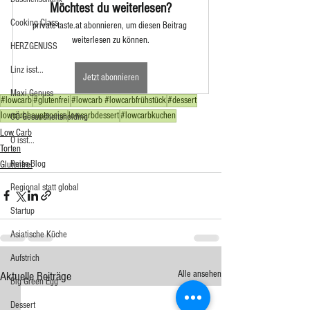
Möchtest du weiterlesen?
Cooking Class
private-taste.at abonnieren, um diesen Beitrag 
weiterlesen zu können.
HERZGENUSS
Linz isst...
Jetzt abonnieren
Maxi.Genuss
#lowcarb
#glutenfrei
#lowcarb #lowcarbfrühstück
#dessert
lowcarbhauptspeise
lowcarbdessert
#lowcarbkuchen
OÖ-Gesundheitsholding
Low Carb
Ö isst...
Torten
Reise-Blog
Glutenfrei
Regional statt global
Startup
Asiatische Küche
Aufstrich
Alle ansehen
Aktuelle Beiträge
Big Green Egg
Dessert