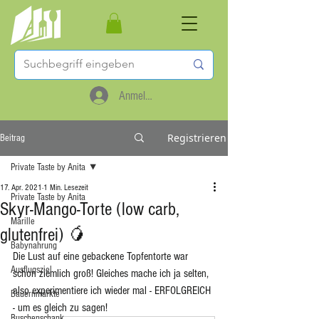
Anmelden
Registrieren
Beitrag
Private Taste by Anita
17. Apr. 2021
1 Min. Lesezeit
Private Taste by Anita
Skyr-Mango-Torte (low carb,
Marille
glutenfrei) 🥭
Babynahrung
Die Lust auf eine gebackene Topfentorte war 
Ausflugsziel
schon ziemlich groß! Gleiches mache ich ja selten, 
also experimentiere ich wieder mal - ERFOLGREICH 
Bauernmärkte
- um es gleich zu sagen! 
Buschenschank