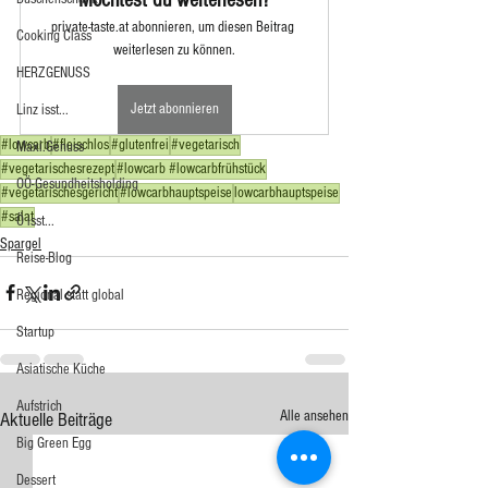
private-taste.at abonnieren, um diesen Beitrag 
Cooking Class
weiterlesen zu können.
HERZGENUSS
Jetzt abonnieren
Linz isst...
#lowcarb
#fleischlos
#glutenfrei
#vegetarisch
Maxi.Genuss
#vegetarischesrezept
#lowcarb #lowcarbfrühstück
OÖ-Gesundheitsholding
#vegetarischesgericht
#lowcarbhauptspeise
lowcarbhauptspeise
#salat
Ö isst...
Spargel
Reise-Blog
Regional statt global
Startup
Asiatische Küche
Aufstrich
Alle ansehen
Aktuelle Beiträge
Big Green Egg
Dessert