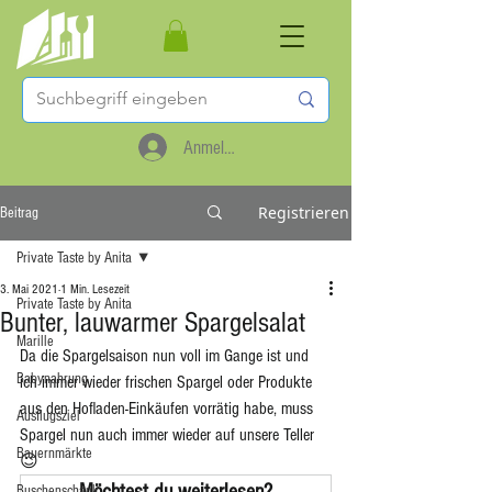
Anmelden
Registrieren
Beitrag
Private Taste by Anita
3. Mai 2021
1 Min. Lesezeit
Private Taste by Anita
Bunter, lauwarmer Spargelsalat
Marille
Da die Spargelsaison nun voll im Gange ist und 
Babynahrung
ich immer wieder frischen Spargel oder Produkte 
aus den Hofladen-Einkäufen vorrätig habe, muss 
Ausflugsziel
Spargel nun auch immer wieder auf unsere Teller 
Bauernmärkte
😉
Möchtest du weiterlesen?
Buschenschank