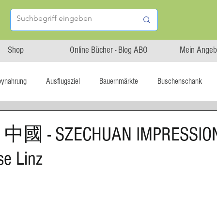
Shop
Online Bücher - Blog ABO
Mein Angeb
bynahrung
Ausflugsziel
Bauernmärkte
Buschenschank
Linz isst...
Maxi.Genuss
OÖ-Gesundheitsholding
g 中國 - SZECHUAN IMPRESSION 
e Linz
l statt global
Startup
Asiatische Küche
Aufstrich
tterteig
Blechkuchen
Brot
Biskuit
Burger