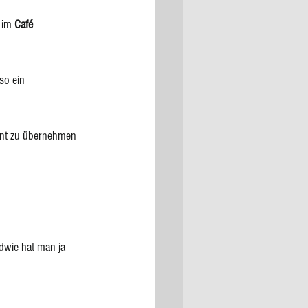
 im 
Café 
so ein 
rant zu übernehmen 
dwie hat man ja 