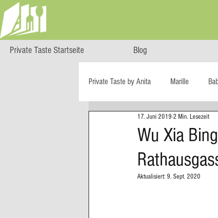
Private Taste Startseite
Blog
Private Taste by Anita
Marille
Ba
17. Juni 2019
2 Min. Lesezeit
Cooking Class
HERZGENUSS
Wu Xia Bin
Rathausgass
Ö isst...
Reise-Blog
Regiona
Aktualisiert:
9. Sept. 2020
Big Green Egg
Dessert
Blä