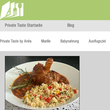
Private Taste Startseite
Blog
Private Taste by Anita
Marille
Babynahrung
Ausflugsziel
Maxi.Genuss
OÖ-Gesundheitsholding
Ö isst...
Reise
Dessert
Blätterteig
Blechkuchen
Brot
Biskuit
Eis
Erdbeeren
Feigen
Fisch