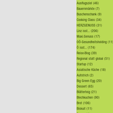
Ausflugsziel
(46)
46 Beiträg
Bauernmärkte
(7)
7 Beiträge
Buschenschank
(9)
9 Beiträ
Cooking Class
(34)
34 Beitr
HERZGENUSS
(31)
31 Beitr
Linz isst...
(206)
206 Beiträ
Maxi.Genuss
(17)
17 Beiträ
OÖ-Gesundheitsholding
(11
Ö isst...
(174)
174 Beiträge
Reise-Blog
(39)
39 Beiträge
Regional statt global
(51)
51
Startup
(12)
12 Beiträge
Asiatische Küche
(18)
18 Be
Aufstrich
(2)
2 Beiträge
Big Green Egg
(20)
20 Beitr
Dessert
(65)
65 Beiträge
Blätterteig
(21)
21 Beiträge
Blechkuchen
(90)
90 Beiträ
Brot
(106)
106 Beiträge
Biskuit
(11)
11 Beiträge