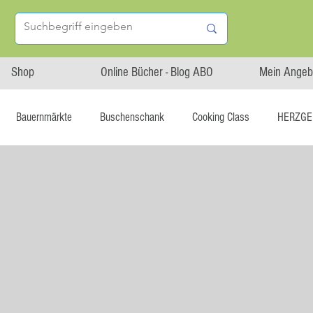
Shop
Online Bücher - Blog ABO
Mein Angeb
Bauernmärkte
Buschenschank
Cooking Class
HERZGE
-Blog
Regional statt global
Startup
Asiatische Küche
Burger
Cupcakes, Muffins
Dessert Komponenten
Eing