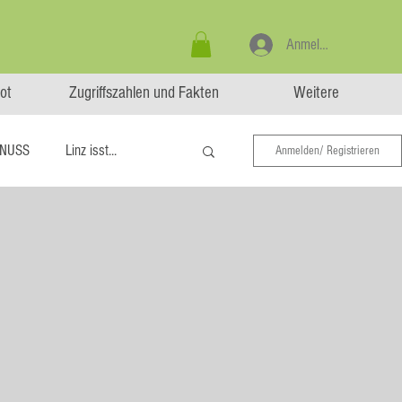
Anmelden
ot
Zugriffszahlen und Fakten
Weitere
NUSS
Linz isst...
Anmelden/ Registrieren
Aufstrich
Big Green Egg
elegtes, Eingekochtes, Dörren