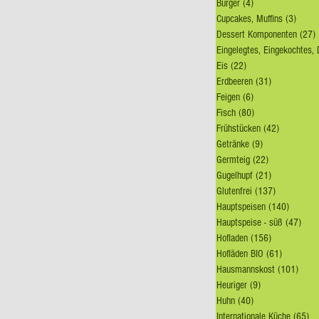
Burger
(4)
4 Beiträge
Cupcakes, Muffins
(3)
3 Beit
Dessert Komponenten
(27)
Eis
(22)
22 Beiträge
Erdbeeren
(31)
31 Beiträge
Feigen
(6)
6 Beiträge
Fisch
(80)
80 Beiträge
Frühstücken
(42)
42 Beiträg
Getränke
(9)
9 Beiträge
Germteig
(22)
22 Beiträge
Gugelhupf
(21)
21 Beiträge
Glutenfrei
(137)
137 Beiträ
Hauptspeisen
(140)
140 Bei
Hauptspeise - süß
(47)
47 B
Hofladen
(156)
156 Beiträge
Hofläden BIO
(61)
61 Beiträ
Hausmannskost
(101)
101 B
Heuriger
(9)
9 Beiträge
Huhn
(40)
40 Beiträge
Internationale Küche
(65)
65