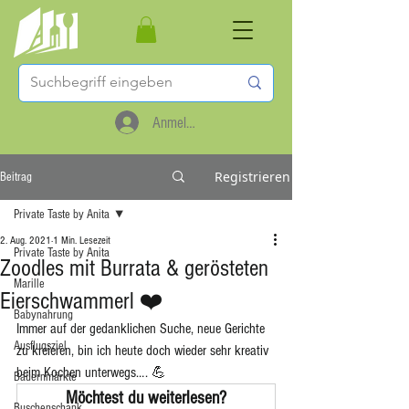
Anmelden
Registrieren
Beitrag
Private Taste by Anita
2. Aug. 2021
1 Min. Lesezeit
Private Taste by Anita
Zoodles mit Burrata & gerösteten
Marille
Eierschwammerl ❤️
Babynahrung
Immer auf der gedanklichen Suche, neue Gerichte 
Ausflugsziel
zu kreieren, bin ich heute doch wieder sehr kreativ 
beim Kochen unterwegs…. 💪
Bauernmärkte
Möchtest du weiterlesen?
Buschenschank