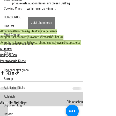
private-taste.at abonnieren, um diesen Beitrag 
Cooking Class
weiterlesen zu können.
HERZGENUSS
Jetzt abonnieren
Linz isst...
#lowcarb
#fleischlos
#glutenfrei
#vegetarisch
Maxi.Genuss
#vegetarischesrezept
#lowcarb #lowcarbfrühstück
#vegetarischesgericht
#lowcarbhauptspeise
lowcarbhauptspeise
OÖ-Gesundheitsholding
Glutenfrei
Ö isst...
Hauptspeisen
Internationale Küche
Reise-Blog
Regional statt global
Startup
Asiatische Küche
Aufstrich
Alle ansehen
Aktuelle Beiträge
Big Green Egg
Dessert