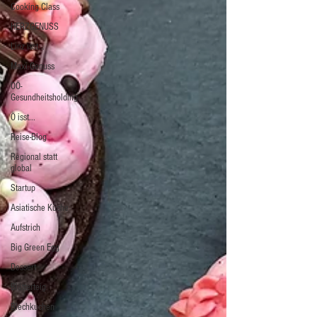
Cooking Class
HERZGENUSS
Linz isst...
Maxi.Genuss
OÖ-
Gesundheitsholding
Ö isst...
Reise-Blog
Regional statt
global
Startup
Asiatische Küche
Aufstrich
Big Green Egg
Dessert
Blätterteig
Blechkuchen