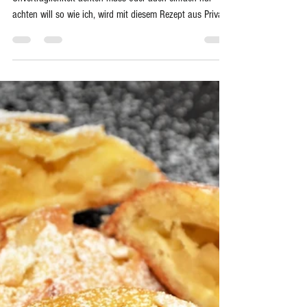
-
Vorschau Buch
KÜRBISKERNBROT schmackhaft und
saftig, zudem glutenfrei und für die low
carb Küche bestens geeignet!
Wer auf seine Ernährung aufgrund einer Gluten-
Unverträglichkeit achten muss oder auch einfach nur
achten will so wie ich, wird mit diesem Rezept aus Private
Taste sehr große Freude haben. Wie gut ein Brot auch
ohne Weizen- Dinkel- oder Roggenmehl schmecken kann,
zeigt dieses Rezept!