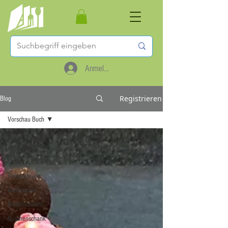
Anmelden
Registrieren
Blog
Vorschau Buch
Private Taste by
Anita
Marille
Babynahrung
Ausflugsziel
Bauernmärkte
Buschenschank