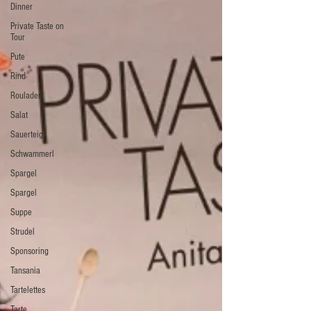
Dinner
Private Taste on
Tour
Pute
Rind
Rouladen
Salat
Sauerteig
Schwammerl
Spargel
Spargel
Suppe
Strudel
Sponsoring
Tansania
Tartelettes
Tarte