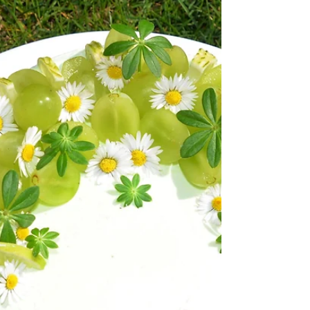
Vorschau Buch
Apfel-Ravioli aus Mozzarella-Teig! Naschen
ohne Reue....
Liebe Freunde & Freundinnen von PrivateTaste! Monika
Dornetshuber, die Küchenchefin und Geschäftsführerin
aus der HOAMAT kocht gemeinsam...