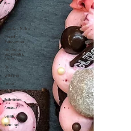
Brot
Biskuit
Burger
Cupcakes, Muffins
Dessert
Komponenten
Eingelegtes,
Eingekochtes,
Dörren
Eis
Erdbeeren
Feigen
Fisch
Frühstücken
Getränke
Germteig
Gugelhupf