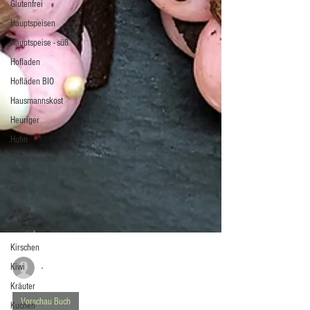
Glutenfrei
Hauptspeisen
Hauptspeise - süß
Hofladen
Hofläden BIO
Hausmannskost
Heuriger
Huhn
Internationale
Küche
Kalb
Kekse
Knödel
Kirschen
Kiwi
Kräuter
-
Kuchen