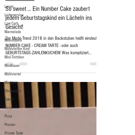
Lamm
Vorschau Buch
Lieferservice
So sweet ... Ein Number Cake zaubert
Low Carb
jedem Geburtstagskind ein Lächeln ins
Marmelade
Gesicht!
Meerestiere
Mühlviertler Kost
Der Mode-Trend 2018 in den Backstuben heißt eindeutig
Mini-Törtchen
NUMBER-CAKE - CREAM TARTE - oder auch
Mostbauer
GEBURTSTAGS-ZAHLENKUCHEN! Was kompliziert...
Mühlviertel
Mürbteig
Obstkuchen
Ostern
Pasta
Pizza
Plunder
Private Taste