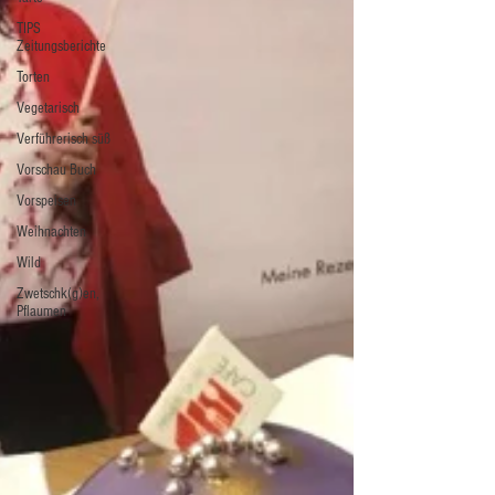
TIPS
Zeitungsberichte
Torten
Vegetarisch
Verführerisch süß
Vorschau Buch
Vorspeisen
Weihnachten
Wild
Zwetschk(g)en,
Pflaumen