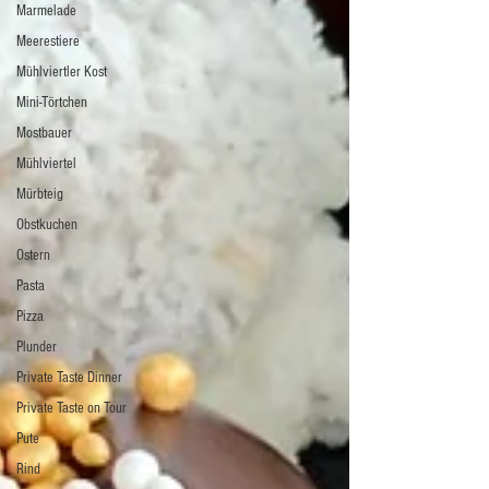
Marmelade
Meerestiere
Mühlviertler Kost
Mini-Törtchen
Mostbauer
Mühlviertel
Mürbteig
Obstkuchen
Ostern
Pasta
Pizza
Plunder
Private Taste Dinner
Private Taste on Tour
Pute
Rind