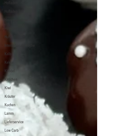
Hofladen
Hofläden BIO
Hausmannskost
Heuriger
Huhn
Internationale Küche
Kalb
Kekse
Knödel
Kirschen
Kiwi
Kräuter
Kuchen
Lamm
Lieferservice
Low Carb