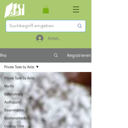
Anmelden
Registrieren
Blog
Private Taste by Anita
Private Taste by Anita
Marille
Babynahrung
Ausflugsziel
Bauernmärkte
Buschenschank
Cooking Class