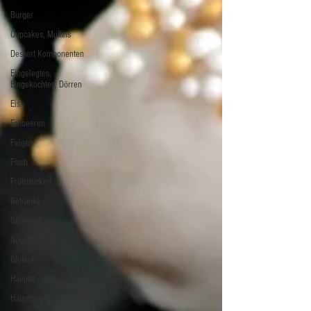
Burger
Cupcakes, Muffins
Dessert Komponenten
Eingelegtes,
Eingekochtes, Dörren
Eis
Erdbeeren
Feigen
Fisch
Frühstücken
Getränke
Germteig
Gugelhupf
Glutenfrei
Hauptspeisen
Hauptspeise - süß