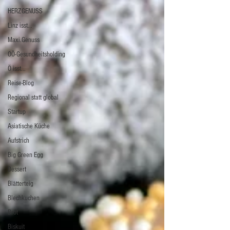
HERZGENUSS
Linz isst...
Maxi.Genuss
OÖ-Gesundheitsholding
Ö isst...
Reise-Blog
Regional statt global
Startup
Asiatische Küche
Aufstrich
Big Green Egg
Dessert
Blätterteig
Blechkuchen
Brot
Biskuit