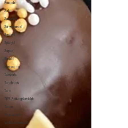
Rouladen
Salat
Sauerteig
Schwammerl
Spargel
Spargel
Suppe
Strudel
Sponsoring
Tansania
Tartelettes
Tarte
TIPS Zeitungsberichte
Torten
Vegetarisch
Verführerisch süß