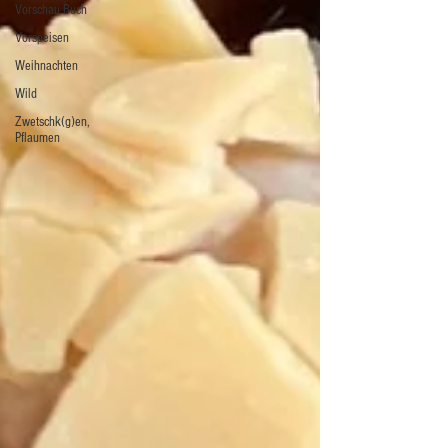
Vorschau Buch
Vorspeisen
Weihnachten
Wild
Zwetschk(g)en,
Pflaumen