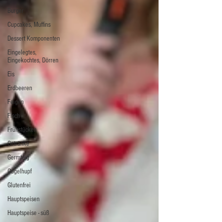
Burger
Cupcakes, Muffins
Dessert Komponenten
Eingelegtes,
Eingekochtes, Dörren
Eis
Erdbeeren
Feigen
Fisch
Frühstücken
Getränke
Germteig
Gugelhupf
Glutenfrei
Hauptspeisen
Hauptspeise - süß