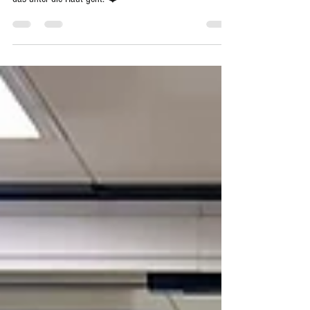
stärkt, Familien berührt und Mut macht – ein Erlebnis,
das unter die Haut geht. ❤️