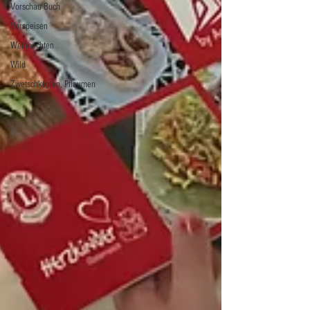
Vorschau Buch
Vorspeisen
Weihnachten
Wild
Zwetschk(g)en, Pflaumen