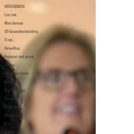
HERZGENUSS
Linz isst...
Maxi.Genuss
OÖ-Gesundheitsholding
Ö isst...
Reise-Blog
Regional statt global
Startup
Asiatische Küche
Aufstrich
Big Green Egg
Dessert
Blätterteig
Blechkuchen
Brot
Biskuit