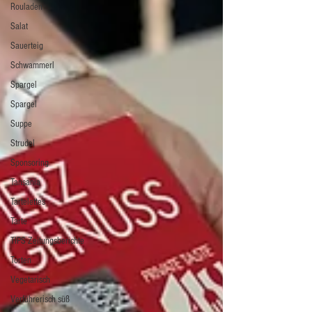
Rouladen
Salat
Sauerteig
Schwammerl
Spargel
Spargel
Suppe
Strudel
Sponsoring
Tansania
Tartelettes
Tarte
TIPS Zeitungsberichte
Torten
Vegetarisch
Verführerisch süß