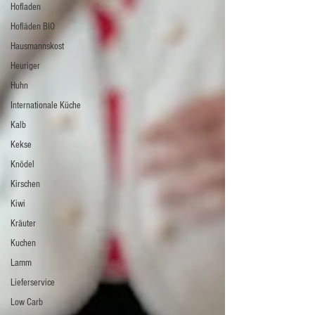
Hofladen
Hofläden BIO
Hausmannskost
Heuriger
Huhn
Internationale Küche
Kalb
Kekse
Knödel
Kirschen
Kiwi
Kräuter
Kuchen
Lamm
Lieferservice
Low Carb