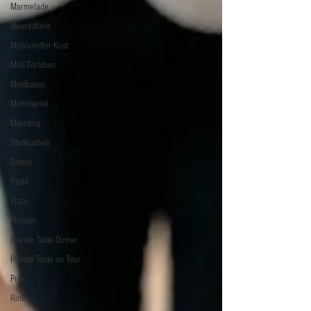
Marmelade
Meerestiere
Mühlviertler Kost
Mini-Törtchen
Mostbauer
Mühlviertel
Mürbteig
Obstkuchen
Ostern
Pasta
Pizza
Plunder
Private Taste Dinner
Private Taste on Tour
Pute
Rind