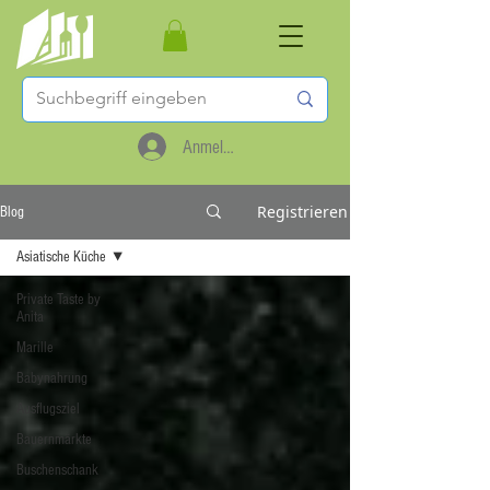
Anmelden
Registrieren
Blog
Asiatische Küche
Private Taste by
Anita
Marille
Babynahrung
Ausflugsziel
Bauernmärkte
Buschenschank