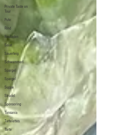
Private Taste on
Tour
Pute
Rind
Rouladen
Salat
Sauerteig
Schwammerl
Spargel
Spargel
Suppe
Strudel
Sponsoring
Tansania
Tartelettes
Tarte