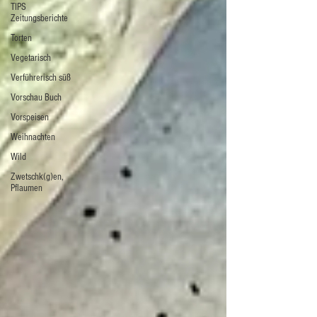
TIPS
Zeitungsberichte
Torten
Vegetarisch
Verführerisch süß
Vorschau Buch
Vorspeisen
Weihnachten
Wild
Zwetschk(g)en,
Pflaumen