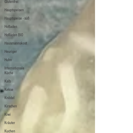
Glutenfrei
Hauptspeisen
Hauptspeise - süß
Hofladen
Hofläden BIO
Hausmannskost
Heuriger
Huhn
Internationale
Küche
Kalb
Kekse
Knödel
Kirschen
Kiwi
Kräuter
Kuchen