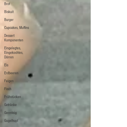
Brot
Biskuit
Burger
Cupcakes, Muffins
Dessert
Komponenten
Eingelegtes,
Eingekochtes,
Dörren
Eis
Erdbeeren
Feigen
Fisch
Frühstücken
Getränke
Germteig
Gugelhupf