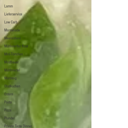
Lamm
Lieferservice
Low Carb
Marmelade
Meerestiere
Mühlviertler Kost
Mini-Törtchen
Mostbauer
Mühlviertel
Mürbteig
Obstkuchen
Ostern
Pasta
Pizza
Plunder
Private Taste Dinner