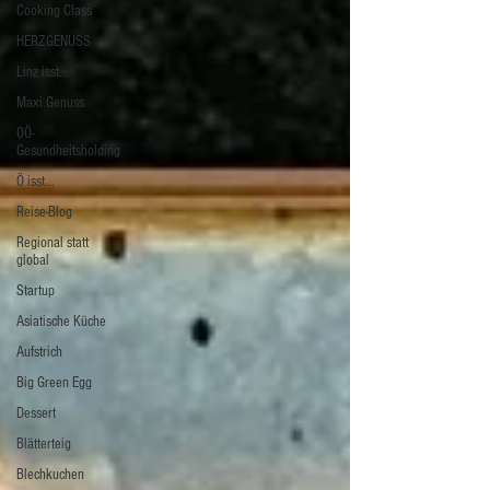
Cooking Class
HERZGENUSS
Linz isst...
Maxi.Genuss
OÖ-
Gesundheitsholding
Ö isst...
Reise-Blog
Regional statt
global
Startup
Asiatische Küche
Aufstrich
Big Green Egg
Dessert
Blätterteig
Blechkuchen